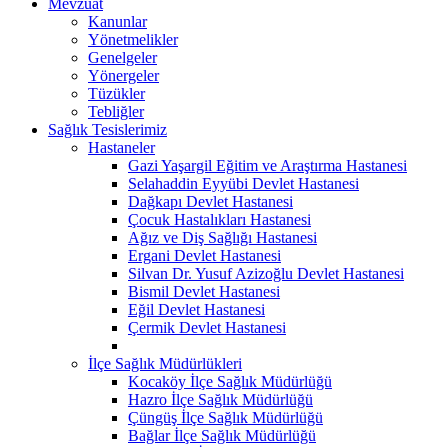
Mevzuat
Kanunlar
Yönetmelikler
Genelgeler
Yönergeler
Tüzükler
Tebliğler
Sağlık Tesislerimiz
Hastaneler
Gazi Yaşargil Eğitim ve Araştırma Hastanesi
Selahaddin Eyyübi Devlet Hastanesi
Dağkapı Devlet Hastanesi
Çocuk Hastalıkları Hastanesi
Ağız ve Diş Sağlığı Hastanesi
Ergani Devlet Hastanesi
Silvan Dr. Yusuf Azizoğlu Devlet Hastanesi
Bismil Devlet Hastanesi
Eğil Devlet Hastanesi
Çermik Devlet Hastanesi
İlçe Sağlık Müdürlükleri
Kocaköy İlçe Sağlık Müdürlüğü
Hazro İlçe Sağlık Müdürlüğü
Çüngüş İlçe Sağlık Müdürlüğü
Bağlar İlçe Sağlık Müdürlüğü