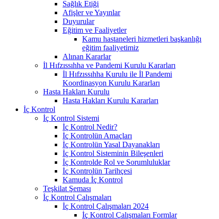
Sağlık Etiği
Afişler ve Yayınlar
Duyurular
Eğitim ve Faaliyetler
Kamu hastaneleri hizmetleri başkanlığı
eğitim faaliyetimiz
Alınan Kararlar
İl Hıfzıssıhha ve Pandemi Kurulu Kararları
İl Hıfzıssıhha Kurulu ile İl Pandemi
Koordinasyon Kurulu Kararları
Hasta Hakları Kurulu
Hasta Hakları Kurulu Kararları
İç Kontrol
İç Kontrol Sistemi
İç Kontrol Nedir?
İç Kontrolün Amaçları
İç Kontrolün Yasal Dayanakları
İç Kontrol Sisteminin Bileşenleri
İç Kontrolde Rol ve Sorumluluklar
İç Kontrolün Tarihçesi
Kamuda İç Kontrol
Teşkilat Şeması
İç Kontrol Çalışmaları
İç Kontrol Çalışmaları 2024
İç Kontrol Çalışmaları Formlar