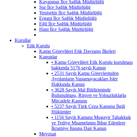
Kayapınar İlçe Sağlık Müdürlüğü
Sur İlçe Sağlık Müdürlüğü
Yenişehir İlçe Sağlık Müdürlüğü
Ergani İlçe Sağlık Müdürlüğü
Eğil İlçe Sağlık Müdürlüğü
Hani İlçe Sağlık Müdürlüğü
Kurullar
Etik Kurulu
Kamu Görevlileri Etik Davranış İlkeleri
Kanunlar
• Kamu Görevlileri Etik Kurulu kurulması
hakkında 5176 sayılı Kanun
• 2531 Sayılı Kamu Görevlerinden
Ayrılanların Yapamayacakları İşler
Hakkında Kanun
• 3628 Sayılı Mal Bildiriminde
Bulunulması, Rüşvet ve Yolsuzluklarla
Mücadele Kanunu
• 5237 Sayılı Türk Ceza Kanunu İlgili
Hükümler
• 1156 Sayılı Kanuna Mugayir Tahakkuk
ve Tediye Muamelatını İhbar Edenlere
İkramiye İtasına Dair Kanun
Mevzuat