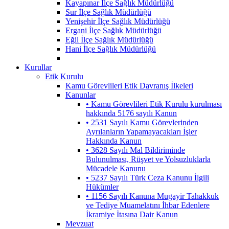
Kayapınar İlçe Sağlık Müdürlüğü
Sur İlçe Sağlık Müdürlüğü
Yenişehir İlçe Sağlık Müdürlüğü
Ergani İlçe Sağlık Müdürlüğü
Eğil İlçe Sağlık Müdürlüğü
Hani İlçe Sağlık Müdürlüğü
Kurullar
Etik Kurulu
Kamu Görevlileri Etik Davranış İlkeleri
Kanunlar
• Kamu Görevlileri Etik Kurulu kurulması
hakkında 5176 sayılı Kanun
• 2531 Sayılı Kamu Görevlerinden
Ayrılanların Yapamayacakları İşler
Hakkında Kanun
• 3628 Sayılı Mal Bildiriminde
Bulunulması, Rüşvet ve Yolsuzluklarla
Mücadele Kanunu
• 5237 Sayılı Türk Ceza Kanunu İlgili
Hükümler
• 1156 Sayılı Kanuna Mugayir Tahakkuk
ve Tediye Muamelatını İhbar Edenlere
İkramiye İtasına Dair Kanun
Mevzuat