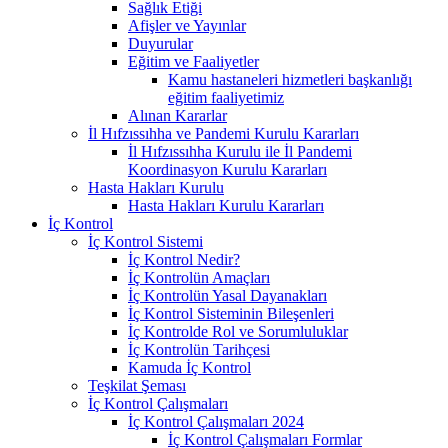
Sağlık Etiği
Afişler ve Yayınlar
Duyurular
Eğitim ve Faaliyetler
Kamu hastaneleri hizmetleri başkanlığı
eğitim faaliyetimiz
Alınan Kararlar
İl Hıfzıssıhha ve Pandemi Kurulu Kararları
İl Hıfzıssıhha Kurulu ile İl Pandemi
Koordinasyon Kurulu Kararları
Hasta Hakları Kurulu
Hasta Hakları Kurulu Kararları
İç Kontrol
İç Kontrol Sistemi
İç Kontrol Nedir?
İç Kontrolün Amaçları
İç Kontrolün Yasal Dayanakları
İç Kontrol Sisteminin Bileşenleri
İç Kontrolde Rol ve Sorumluluklar
İç Kontrolün Tarihçesi
Kamuda İç Kontrol
Teşkilat Şeması
İç Kontrol Çalışmaları
İç Kontrol Çalışmaları 2024
İç Kontrol Çalışmaları Formlar