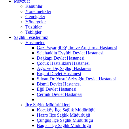
Mevzuat
Kanunlar
Yönetmelikler
Genelgeler
Yönergeler
Tüzükler
Tebliğler
Sağlık Tesislerimiz
Hastaneler
Gazi Yaşargil Eğitim ve Araştırma Hastanesi
Selahaddin Eyyübi Devlet Hastanesi
Dağkapı Devlet Hastanesi
Çocuk Hastalıkları Hastanesi
Ağız ve Diş Sağlığı Hastanesi
Ergani Devlet Hastanesi
Silvan Dr. Yusuf Azizoğlu Devlet Hastanesi
Bismil Devlet Hastanesi
Eğil Devlet Hastanesi
Çermik Devlet Hastanesi
İlçe Sağlık Müdürlükleri
Kocaköy İlçe Sağlık Müdürlüğü
Hazro İlçe Sağlık Müdürlüğü
Çüngüş İlçe Sağlık Müdürlüğü
Bağlar İlçe Sağlık Müdürlüğü