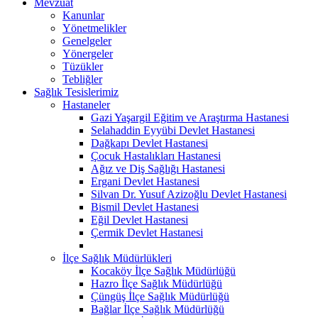
Mevzuat
Kanunlar
Yönetmelikler
Genelgeler
Yönergeler
Tüzükler
Tebliğler
Sağlık Tesislerimiz
Hastaneler
Gazi Yaşargil Eğitim ve Araştırma Hastanesi
Selahaddin Eyyübi Devlet Hastanesi
Dağkapı Devlet Hastanesi
Çocuk Hastalıkları Hastanesi
Ağız ve Diş Sağlığı Hastanesi
Ergani Devlet Hastanesi
Silvan Dr. Yusuf Azizoğlu Devlet Hastanesi
Bismil Devlet Hastanesi
Eğil Devlet Hastanesi
Çermik Devlet Hastanesi
İlçe Sağlık Müdürlükleri
Kocaköy İlçe Sağlık Müdürlüğü
Hazro İlçe Sağlık Müdürlüğü
Çüngüş İlçe Sağlık Müdürlüğü
Bağlar İlçe Sağlık Müdürlüğü