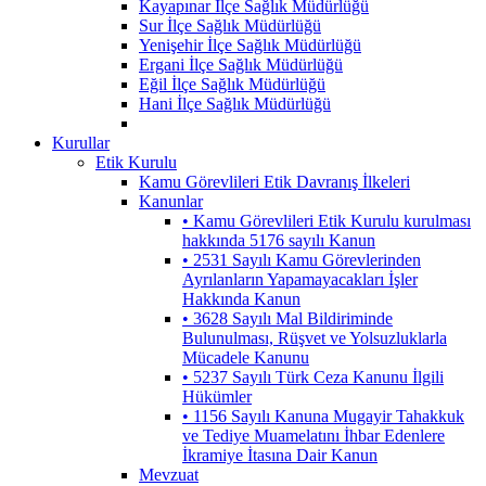
Kayapınar İlçe Sağlık Müdürlüğü
Sur İlçe Sağlık Müdürlüğü
Yenişehir İlçe Sağlık Müdürlüğü
Ergani İlçe Sağlık Müdürlüğü
Eğil İlçe Sağlık Müdürlüğü
Hani İlçe Sağlık Müdürlüğü
Kurullar
Etik Kurulu
Kamu Görevlileri Etik Davranış İlkeleri
Kanunlar
• Kamu Görevlileri Etik Kurulu kurulması
hakkında 5176 sayılı Kanun
• 2531 Sayılı Kamu Görevlerinden
Ayrılanların Yapamayacakları İşler
Hakkında Kanun
• 3628 Sayılı Mal Bildiriminde
Bulunulması, Rüşvet ve Yolsuzluklarla
Mücadele Kanunu
• 5237 Sayılı Türk Ceza Kanunu İlgili
Hükümler
• 1156 Sayılı Kanuna Mugayir Tahakkuk
ve Tediye Muamelatını İhbar Edenlere
İkramiye İtasına Dair Kanun
Mevzuat