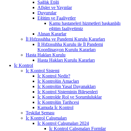
Sağlık Etiği
Afişler ve Yayınlar
Duyurular
Eğitim ve Faaliyetler
Kamu hastaneleri hizmetleri başkanlığı
eğitim faaliyetimiz
Alınan Kararlar
İl Hıfzıssıhha ve Pandemi Kurulu Kararları
İl Hıfzıssıhha Kurulu ile İl Pandemi
Koordinasyon Kurulu Kararları
Hasta Hakları Kurulu
Hasta Hakları Kurulu Kararları
İç Kontrol
İç Kontrol Sistemi
İç Kontrol Nedir?
İç Kontrolün Amaçları
İç Kontrolün Yasal Dayanakları
İç Kontrol Sisteminin Bileşenleri
İç Kontrolde Rol ve Sorumluluklar
İç Kontrolün Tarihçesi
Kamuda İç Kontrol
Teşkilat Şeması
İç Kontrol Çalışmaları
İç Kontrol Çalışmaları 2024
İç Kontrol Çalışmaları Formlar