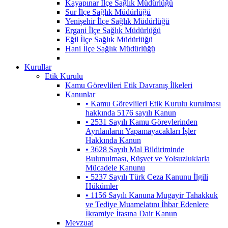
Kayapınar İlçe Sağlık Müdürlüğü
Sur İlçe Sağlık Müdürlüğü
Yenişehir İlçe Sağlık Müdürlüğü
Ergani İlçe Sağlık Müdürlüğü
Eğil İlçe Sağlık Müdürlüğü
Hani İlçe Sağlık Müdürlüğü
Kurullar
Etik Kurulu
Kamu Görevlileri Etik Davranış İlkeleri
Kanunlar
• Kamu Görevlileri Etik Kurulu kurulması
hakkında 5176 sayılı Kanun
• 2531 Sayılı Kamu Görevlerinden
Ayrılanların Yapamayacakları İşler
Hakkında Kanun
• 3628 Sayılı Mal Bildiriminde
Bulunulması, Rüşvet ve Yolsuzluklarla
Mücadele Kanunu
• 5237 Sayılı Türk Ceza Kanunu İlgili
Hükümler
• 1156 Sayılı Kanuna Mugayir Tahakkuk
ve Tediye Muamelatını İhbar Edenlere
İkramiye İtasına Dair Kanun
Mevzuat