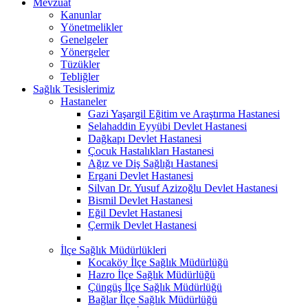
Mevzuat
Kanunlar
Yönetmelikler
Genelgeler
Yönergeler
Tüzükler
Tebliğler
Sağlık Tesislerimiz
Hastaneler
Gazi Yaşargil Eğitim ve Araştırma Hastanesi
Selahaddin Eyyübi Devlet Hastanesi
Dağkapı Devlet Hastanesi
Çocuk Hastalıkları Hastanesi
Ağız ve Diş Sağlığı Hastanesi
Ergani Devlet Hastanesi
Silvan Dr. Yusuf Azizoğlu Devlet Hastanesi
Bismil Devlet Hastanesi
Eğil Devlet Hastanesi
Çermik Devlet Hastanesi
İlçe Sağlık Müdürlükleri
Kocaköy İlçe Sağlık Müdürlüğü
Hazro İlçe Sağlık Müdürlüğü
Çüngüş İlçe Sağlık Müdürlüğü
Bağlar İlçe Sağlık Müdürlüğü