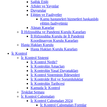
Sağlık Etiği
Afişler ve Yayınlar
Duyurular
Eğitim ve Faaliyetler
Kamu hastaneleri hizmetleri başkanlığı
eğitim faaliyetimiz
Alınan Kararlar
İl Hıfzıssıhha ve Pandemi Kurulu Kararları
İl Hıfzıssıhha Kurulu ile İl Pandemi
Koordinasyon Kurulu Kararları
Hasta Hakları Kurulu
Hasta Hakları Kurulu Kararları
İç Kontrol
İç Kontrol Sistemi
İç Kontrol Nedir?
İç Kontrolün Amaçları
İç Kontrolün Yasal Dayanakları
İç Kontrol Sisteminin Bileşenleri
İç Kontrolde Rol ve Sorumluluklar
İç Kontrolün Tarihçesi
Kamuda İç Kontrol
Teşkilat Şeması
İç Kontrol Çalışmaları
İç Kontrol Çalışmaları 2024
İç Kontrol Çalışmaları Formlar