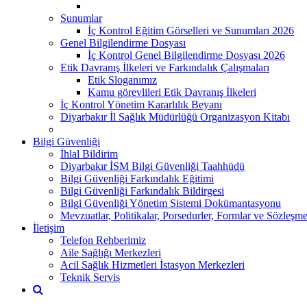
Sunumlar
İç Kontrol Eğitim Görselleri ve Sunumları 2026
Genel Bilgilendirme Dosyası
İç Kontrol Genel Bilgilendirme Dosyası 2026
Etik Davranış İlkeleri ve Farkındalık Çalışmaları
Etik Sloganımız
Kamu görevlileri Etik Davranış İlkeleri
İç Kontrol Yönetim Kararlılık Beyanı
Diyarbakır İl Sağlık Müdürlüğü Organizasyon Kitabı
Bilgi Güvenliği
İhlal Bildirim
Diyarbakır İSM Bilgi Güvenliği Taahhüdü
Bilgi Güvenliği Farkındalık Eğitimi
Bilgi Güvenliği Farkındalık Bildirgesi
Bilgi Güvenliği Yönetim Sistemi Dokümantasyonu
Mevzuatlar, Politikalar, Porsedurler, Formlar ve Sözleşme
İletişim
Telefon Rehberimiz
Aile Sağlığı Merkezleri
Acil Sağlık Hizmetleri İstasyon Merkezleri
Teknik Servis