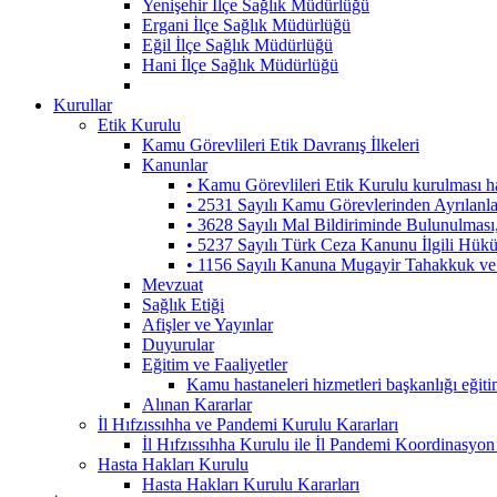
Yenişehir İlçe Sağlık Müdürlüğü
Ergani İlçe Sağlık Müdürlüğü
Eğil İlçe Sağlık Müdürlüğü
Hani İlçe Sağlık Müdürlüğü
Kurullar
Etik Kurulu
Kamu Görevlileri Etik Davranış İlkeleri
Kanunlar
• Kamu Görevlileri Etik Kurulu kurulması 
• 2531 Sayılı Kamu Görevlerinden Ayrılanl
• 3628 Sayılı Mal Bildiriminde Bulunulmas
• 5237 Sayılı Türk Ceza Kanunu İlgili Hük
• 1156 Sayılı Kanuna Mugayir Tahakkuk ve 
Mevzuat
Sağlık Etiği
Afişler ve Yayınlar
Duyurular
Eğitim ve Faaliyetler
Kamu hastaneleri hizmetleri başkanlığı eğiti
Alınan Kararlar
İl Hıfzıssıhha ve Pandemi Kurulu Kararları
İl Hıfzıssıhha Kurulu ile İl Pandemi Koordinasyon
Hasta Hakları Kurulu
Hasta Hakları Kurulu Kararları