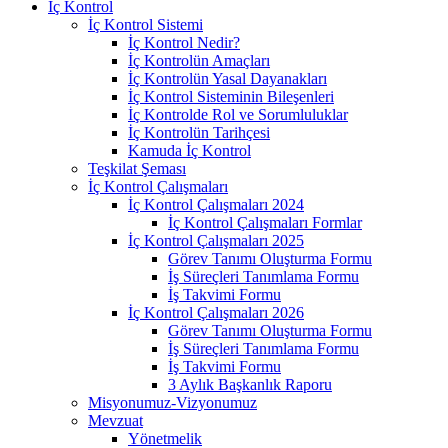
İç Kontrol
İç Kontrol Sistemi
İç Kontrol Nedir?
İç Kontrolün Amaçları
İç Kontrolün Yasal Dayanakları
İç Kontrol Sisteminin Bileşenleri
İç Kontrolde Rol ve Sorumluluklar
İç Kontrolün Tarihçesi
Kamuda İç Kontrol
Teşkilat Şeması
İç Kontrol Çalışmaları
İç Kontrol Çalışmaları 2024
İç Kontrol Çalışmaları Formlar
İç Kontrol Çalışmaları 2025
Görev Tanımı Oluşturma Formu
İş Süreçleri Tanımlama Formu
İş Takvimi Formu
İç Kontrol Çalışmaları 2026
Görev Tanımı Oluşturma Formu
İş Süreçleri Tanımlama Formu
İş Takvimi Formu
3 Aylık Başkanlık Raporu
Misyonumuz-Vizyonumuz
Mevzuat
Yönetmelik