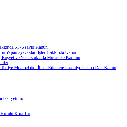
hakkında 5176 sayılı Kanun
arın Yapamayacakları İşler Hakkında Kanun
ı, Rüşvet ve Yolsuzluklarla Mücadele Kanunu
ümler
Tediye Muamelatını İhbar Edenlere İkramiye İtasına Dair Kanun
m faaliyetimiz
 Kurulu Kararları