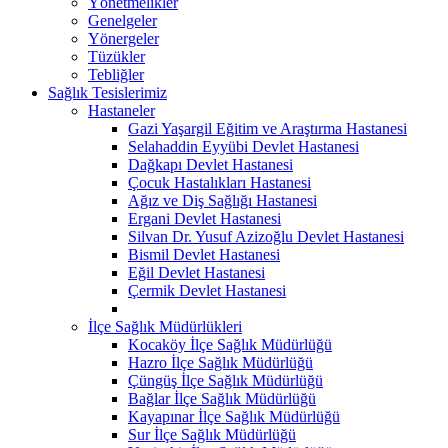
Yönetmelikler
Genelgeler
Yönergeler
Tüzükler
Tebliğler
Sağlık Tesislerimiz
Hastaneler
Gazi Yaşargil Eğitim ve Araştırma Hastanesi
Selahaddin Eyyübi Devlet Hastanesi
Dağkapı Devlet Hastanesi
Çocuk Hastalıkları Hastanesi
Ağız ve Diş Sağlığı Hastanesi
Ergani Devlet Hastanesi
Silvan Dr. Yusuf Azizoğlu Devlet Hastanesi
Bismil Devlet Hastanesi
Eğil Devlet Hastanesi
Çermik Devlet Hastanesi
İlçe Sağlık Müdürlükleri
Kocaköy İlçe Sağlık Müdürlüğü
Hazro İlçe Sağlık Müdürlüğü
Çüngüş İlçe Sağlık Müdürlüğü
Bağlar İlçe Sağlık Müdürlüğü
Kayapınar İlçe Sağlık Müdürlüğü
Sur İlçe Sağlık Müdürlüğü