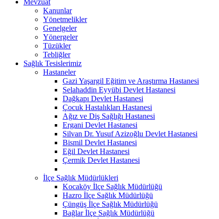
Mevzuat
Kanunlar
Yönetmelikler
Genelgeler
Yönergeler
Tüzükler
Tebliğler
Sağlık Tesislerimiz
Hastaneler
Gazi Yaşargil Eğitim ve Araştırma Hastanesi
Selahaddin Eyyübi Devlet Hastanesi
Dağkapı Devlet Hastanesi
Çocuk Hastalıkları Hastanesi
Ağız ve Diş Sağlığı Hastanesi
Ergani Devlet Hastanesi
Silvan Dr. Yusuf Azizoğlu Devlet Hastanesi
Bismil Devlet Hastanesi
Eğil Devlet Hastanesi
Çermik Devlet Hastanesi
İlçe Sağlık Müdürlükleri
Kocaköy İlçe Sağlık Müdürlüğü
Hazro İlçe Sağlık Müdürlüğü
Çüngüş İlçe Sağlık Müdürlüğü
Bağlar İlçe Sağlık Müdürlüğü