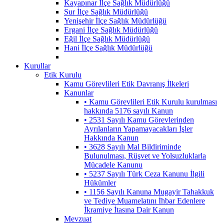
Kayapınar İlçe Sağlık Müdürlüğü
Sur İlçe Sağlık Müdürlüğü
Yenişehir İlçe Sağlık Müdürlüğü
Ergani İlçe Sağlık Müdürlüğü
Eğil İlçe Sağlık Müdürlüğü
Hani İlçe Sağlık Müdürlüğü
Kurullar
Etik Kurulu
Kamu Görevlileri Etik Davranış İlkeleri
Kanunlar
• Kamu Görevlileri Etik Kurulu kurulması
hakkında 5176 sayılı Kanun
• 2531 Sayılı Kamu Görevlerinden
Ayrılanların Yapamayacakları İşler
Hakkında Kanun
• 3628 Sayılı Mal Bildiriminde
Bulunulması, Rüşvet ve Yolsuzluklarla
Mücadele Kanunu
• 5237 Sayılı Türk Ceza Kanunu İlgili
Hükümler
• 1156 Sayılı Kanuna Mugayir Tahakkuk
ve Tediye Muamelatını İhbar Edenlere
İkramiye İtasına Dair Kanun
Mevzuat