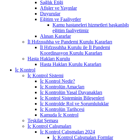
Sağlık Etiği
Afişler ve Yayınlar
Duyurular
Eğitim ve Faaliyetler
Kamu hastaneleri hizmetleri başkanlığı
eğitim faaliyetimiz
Alınan Kararlar
İl Hıfzıssıhha ve Pandemi Kurulu Kararları
İl Hıfzıssıhha Kurulu ile İl Pandemi
Koordinasyon Kurulu Kararları
Hasta Hakları Kurulu
Hasta Hakları Kurulu Kararları
İç Kontrol
İç Kontrol Sistemi
İç Kontrol Nedir?
İç Kontrolün Amaçları
İç Kontrolün Yasal Dayanakları
İç Kontrol Sisteminin Bileşenleri
İç Kontrolde Rol ve Sorumluluklar
İç Kontrolün Tarihçesi
Kamuda İç Kontrol
Teşkilat Şeması
İç Kontrol Çalışmaları
İç Kontrol Çalışmaları 2024
İç Kontrol Çalışmaları Formlar