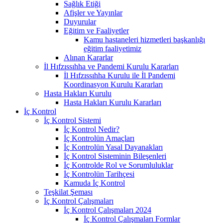
Sağlık Etiği
Afişler ve Yayınlar
Duyurular
Eğitim ve Faaliyetler
Kamu hastaneleri hizmetleri başkanlığı
eğitim faaliyetimiz
Alınan Kararlar
İl Hıfzıssıhha ve Pandemi Kurulu Kararları
İl Hıfzıssıhha Kurulu ile İl Pandemi
Koordinasyon Kurulu Kararları
Hasta Hakları Kurulu
Hasta Hakları Kurulu Kararları
İç Kontrol
İç Kontrol Sistemi
İç Kontrol Nedir?
İç Kontrolün Amaçları
İç Kontrolün Yasal Dayanakları
İç Kontrol Sisteminin Bileşenleri
İç Kontrolde Rol ve Sorumluluklar
İç Kontrolün Tarihçesi
Kamuda İç Kontrol
Teşkilat Şeması
İç Kontrol Çalışmaları
İç Kontrol Çalışmaları 2024
İç Kontrol Çalışmaları Formlar