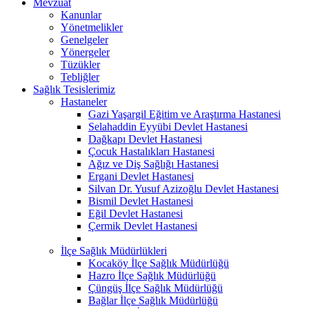
Mevzuat
Kanunlar
Yönetmelikler
Genelgeler
Yönergeler
Tüzükler
Tebliğler
Sağlık Tesislerimiz
Hastaneler
Gazi Yaşargil Eğitim ve Araştırma Hastanesi
Selahaddin Eyyübi Devlet Hastanesi
Dağkapı Devlet Hastanesi
Çocuk Hastalıkları Hastanesi
Ağız ve Diş Sağlığı Hastanesi
Ergani Devlet Hastanesi
Silvan Dr. Yusuf Azizoğlu Devlet Hastanesi
Bismil Devlet Hastanesi
Eğil Devlet Hastanesi
Çermik Devlet Hastanesi
İlçe Sağlık Müdürlükleri
Kocaköy İlçe Sağlık Müdürlüğü
Hazro İlçe Sağlık Müdürlüğü
Çüngüş İlçe Sağlık Müdürlüğü
Bağlar İlçe Sağlık Müdürlüğü