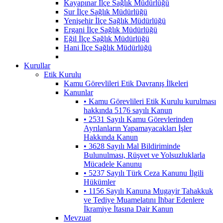
Kayapınar İlçe Sağlık Müdürlüğü
Sur İlçe Sağlık Müdürlüğü
Yenişehir İlçe Sağlık Müdürlüğü
Ergani İlçe Sağlık Müdürlüğü
Eğil İlçe Sağlık Müdürlüğü
Hani İlçe Sağlık Müdürlüğü
Kurullar
Etik Kurulu
Kamu Görevlileri Etik Davranış İlkeleri
Kanunlar
• Kamu Görevlileri Etik Kurulu kurulması
hakkında 5176 sayılı Kanun
• 2531 Sayılı Kamu Görevlerinden
Ayrılanların Yapamayacakları İşler
Hakkında Kanun
• 3628 Sayılı Mal Bildiriminde
Bulunulması, Rüşvet ve Yolsuzluklarla
Mücadele Kanunu
• 5237 Sayılı Türk Ceza Kanunu İlgili
Hükümler
• 1156 Sayılı Kanuna Mugayir Tahakkuk
ve Tediye Muamelatını İhbar Edenlere
İkramiye İtasına Dair Kanun
Mevzuat