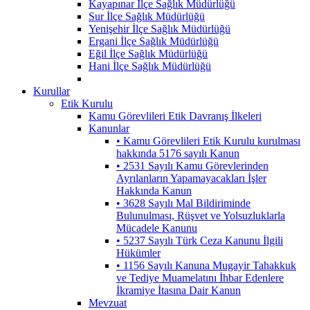
Kayapınar İlçe Sağlık Müdürlüğü
Sur İlçe Sağlık Müdürlüğü
Yenişehir İlçe Sağlık Müdürlüğü
Ergani İlçe Sağlık Müdürlüğü
Eğil İlçe Sağlık Müdürlüğü
Hani İlçe Sağlık Müdürlüğü
Kurullar
Etik Kurulu
Kamu Görevlileri Etik Davranış İlkeleri
Kanunlar
• Kamu Görevlileri Etik Kurulu kurulması
hakkında 5176 sayılı Kanun
• 2531 Sayılı Kamu Görevlerinden
Ayrılanların Yapamayacakları İşler
Hakkında Kanun
• 3628 Sayılı Mal Bildiriminde
Bulunulması, Rüşvet ve Yolsuzluklarla
Mücadele Kanunu
• 5237 Sayılı Türk Ceza Kanunu İlgili
Hükümler
• 1156 Sayılı Kanuna Mugayir Tahakkuk
ve Tediye Muamelatını İhbar Edenlere
İkramiye İtasına Dair Kanun
Mevzuat