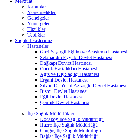
Mevzuat
Kanunlar
Yönetmelikler
Genelgeler
Yönergeler
Tüzükler
Tebliğler
Sağlık Tesislerimiz
Hastaneler
Gazi Yaşargil Eğitim ve Araştırma Hastanesi
Selahaddin Eyyübi Devlet Hastanesi
Dağkapı Devlet Hastanesi
Çocuk Hastalıkları Hastanesi
Ağız ve Diş Sağlığı Hastanesi
Ergani Devlet Hastanesi
Silvan Dr. Yusuf Azizoğlu Devlet Hastanesi
Bismil Devlet Hastanesi
Eğil Devlet Hastanesi
Çermik Devlet Hastanesi
İlçe Sağlık Müdürlükleri
Kocaköy İlçe Sağlık Müdürlüğü
Hazro İlçe Sağlık Müdürlüğü
Çüngüş İlçe Sağlık Müdürlüğü
Bağlar İlçe Sağlık Müdürlüğü