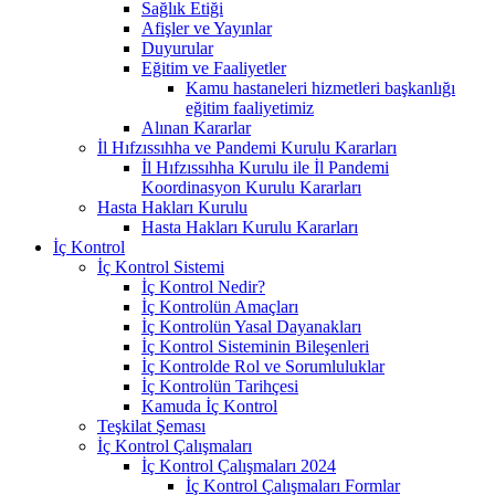
Sağlık Etiği
Afişler ve Yayınlar
Duyurular
Eğitim ve Faaliyetler
Kamu hastaneleri hizmetleri başkanlığı
eğitim faaliyetimiz
Alınan Kararlar
İl Hıfzıssıhha ve Pandemi Kurulu Kararları
İl Hıfzıssıhha Kurulu ile İl Pandemi
Koordinasyon Kurulu Kararları
Hasta Hakları Kurulu
Hasta Hakları Kurulu Kararları
İç Kontrol
İç Kontrol Sistemi
İç Kontrol Nedir?
İç Kontrolün Amaçları
İç Kontrolün Yasal Dayanakları
İç Kontrol Sisteminin Bileşenleri
İç Kontrolde Rol ve Sorumluluklar
İç Kontrolün Tarihçesi
Kamuda İç Kontrol
Teşkilat Şeması
İç Kontrol Çalışmaları
İç Kontrol Çalışmaları 2024
İç Kontrol Çalışmaları Formlar