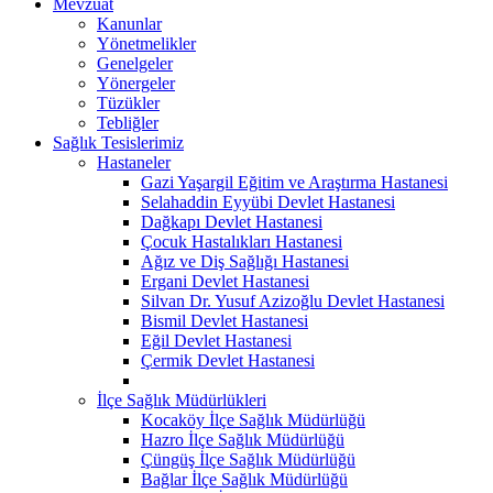
Mevzuat
Kanunlar
Yönetmelikler
Genelgeler
Yönergeler
Tüzükler
Tebliğler
Sağlık Tesislerimiz
Hastaneler
Gazi Yaşargil Eğitim ve Araştırma Hastanesi
Selahaddin Eyyübi Devlet Hastanesi
Dağkapı Devlet Hastanesi
Çocuk Hastalıkları Hastanesi
Ağız ve Diş Sağlığı Hastanesi
Ergani Devlet Hastanesi
Silvan Dr. Yusuf Azizoğlu Devlet Hastanesi
Bismil Devlet Hastanesi
Eğil Devlet Hastanesi
Çermik Devlet Hastanesi
İlçe Sağlık Müdürlükleri
Kocaköy İlçe Sağlık Müdürlüğü
Hazro İlçe Sağlık Müdürlüğü
Çüngüş İlçe Sağlık Müdürlüğü
Bağlar İlçe Sağlık Müdürlüğü