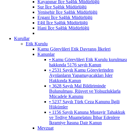
Kayapınar İlçe Sağlık Müdürlüğü
Sur İlçe Sağlık Müdürlüğü
Yenişehir İlçe Sağlık Müdürlüğü
Ergani İlçe Sağlık Müdürlüğü
Eğil İlçe Sağlık Müdürlüğü
Hani İlçe Sağlık Müdürlüğü
Kurullar
Etik Kurulu
Kamu Görevlileri Etik Davranış İlkeleri
Kanunlar
• Kamu Görevlileri Etik Kurulu kurulması
hakkında 5176 sayılı Kanun
• 2531 Sayılı Kamu Görevlerinden
Ayrılanların Yapamayacakları İşler
Hakkında Kanun
• 3628 Sayılı Mal Bildiriminde
Bulunulması, Rüşvet ve Yolsuzluklarla
Mücadele Kanunu
• 5237 Sayılı Türk Ceza Kanunu İlgili
Hükümler
• 1156 Sayılı Kanuna Mugayir Tahakkuk
ve Tediye Muamelatını İhbar Edenlere
İkramiye İtasına Dair Kanun
Mevzuat