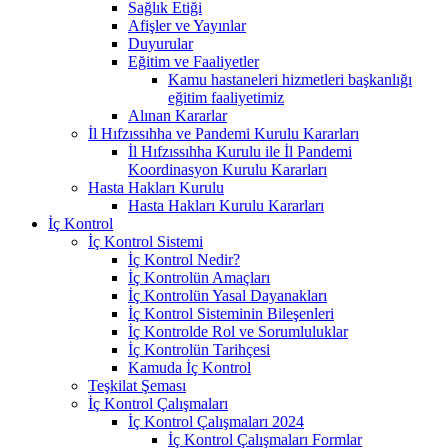
Sağlık Etiği
Afişler ve Yayınlar
Duyurular
Eğitim ve Faaliyetler
Kamu hastaneleri hizmetleri başkanlığı
eğitim faaliyetimiz
Alınan Kararlar
İl Hıfzıssıhha ve Pandemi Kurulu Kararları
İl Hıfzıssıhha Kurulu ile İl Pandemi
Koordinasyon Kurulu Kararları
Hasta Hakları Kurulu
Hasta Hakları Kurulu Kararları
İç Kontrol
İç Kontrol Sistemi
İç Kontrol Nedir?
İç Kontrolün Amaçları
İç Kontrolün Yasal Dayanakları
İç Kontrol Sisteminin Bileşenleri
İç Kontrolde Rol ve Sorumluluklar
İç Kontrolün Tarihçesi
Kamuda İç Kontrol
Teşkilat Şeması
İç Kontrol Çalışmaları
İç Kontrol Çalışmaları 2024
İç Kontrol Çalışmaları Formlar