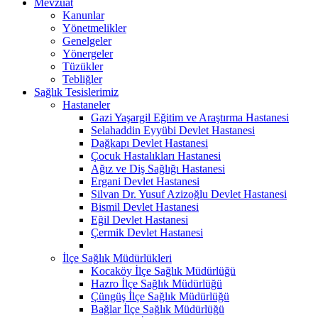
Mevzuat
Kanunlar
Yönetmelikler
Genelgeler
Yönergeler
Tüzükler
Tebliğler
Sağlık Tesislerimiz
Hastaneler
Gazi Yaşargil Eğitim ve Araştırma Hastanesi
Selahaddin Eyyübi Devlet Hastanesi
Dağkapı Devlet Hastanesi
Çocuk Hastalıkları Hastanesi
Ağız ve Diş Sağlığı Hastanesi
Ergani Devlet Hastanesi
Silvan Dr. Yusuf Azizoğlu Devlet Hastanesi
Bismil Devlet Hastanesi
Eğil Devlet Hastanesi
Çermik Devlet Hastanesi
İlçe Sağlık Müdürlükleri
Kocaköy İlçe Sağlık Müdürlüğü
Hazro İlçe Sağlık Müdürlüğü
Çüngüş İlçe Sağlık Müdürlüğü
Bağlar İlçe Sağlık Müdürlüğü