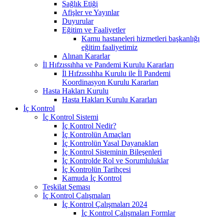
Sağlık Etiği
Afişler ve Yayınlar
Duyurular
Eğitim ve Faaliyetler
Kamu hastaneleri hizmetleri başkanlığı
eğitim faaliyetimiz
Alınan Kararlar
İl Hıfzıssıhha ve Pandemi Kurulu Kararları
İl Hıfzıssıhha Kurulu ile İl Pandemi
Koordinasyon Kurulu Kararları
Hasta Hakları Kurulu
Hasta Hakları Kurulu Kararları
İç Kontrol
İç Kontrol Sistemi
İç Kontrol Nedir?
İç Kontrolün Amaçları
İç Kontrolün Yasal Dayanakları
İç Kontrol Sisteminin Bileşenleri
İç Kontrolde Rol ve Sorumluluklar
İç Kontrolün Tarihçesi
Kamuda İç Kontrol
Teşkilat Şeması
İç Kontrol Çalışmaları
İç Kontrol Çalışmaları 2024
İç Kontrol Çalışmaları Formlar