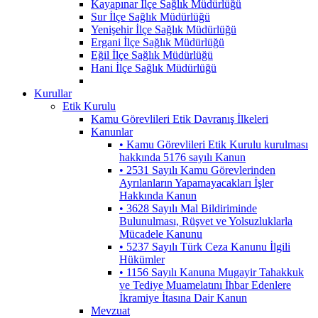
Kayapınar İlçe Sağlık Müdürlüğü
Sur İlçe Sağlık Müdürlüğü
Yenişehir İlçe Sağlık Müdürlüğü
Ergani İlçe Sağlık Müdürlüğü
Eğil İlçe Sağlık Müdürlüğü
Hani İlçe Sağlık Müdürlüğü
Kurullar
Etik Kurulu
Kamu Görevlileri Etik Davranış İlkeleri
Kanunlar
• Kamu Görevlileri Etik Kurulu kurulması
hakkında 5176 sayılı Kanun
• 2531 Sayılı Kamu Görevlerinden
Ayrılanların Yapamayacakları İşler
Hakkında Kanun
• 3628 Sayılı Mal Bildiriminde
Bulunulması, Rüşvet ve Yolsuzluklarla
Mücadele Kanunu
• 5237 Sayılı Türk Ceza Kanunu İlgili
Hükümler
• 1156 Sayılı Kanuna Mugayir Tahakkuk
ve Tediye Muamelatını İhbar Edenlere
İkramiye İtasına Dair Kanun
Mevzuat