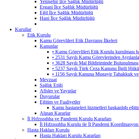
Yenişehir İlçe Sağlık Müdürlüğü
Ergani İlçe Sağlık Müdürlüğü
Eğil İlçe Sağlık Müdürlüğü
Hani İlçe Sağlık Müdürlüğü
Kurullar
Etik Kurulu
Kamu Görevlileri Etik Davranış İlkeleri
Kanunlar
• Kamu Görevlileri Etik Kurulu kurulması 
• 2531 Sayılı Kamu Görevlerinden Ayrılanl
• 3628 Sayılı Mal Bildiriminde Bulunulmas
• 5237 Sayılı Türk Ceza Kanunu İlgili Hük
• 1156 Sayılı Kanuna Mugayir Tahakkuk ve 
Mevzuat
Sağlık Etiği
Afişler ve Yayınlar
Duyurular
Eğitim ve Faaliyetler
Kamu hastaneleri hizmetleri başkanlığı eğiti
Alınan Kararlar
İl Hıfzıssıhha ve Pandemi Kurulu Kararları
İl Hıfzıssıhha Kurulu ile İl Pandemi Koordinasyon
Hasta Hakları Kurulu
Hasta Hakları Kurulu Kararları