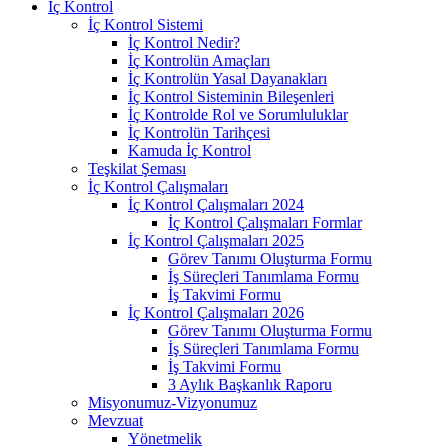
İç Kontrol
İç Kontrol Sistemi
İç Kontrol Nedir?
İç Kontrolün Amaçları
İç Kontrolün Yasal Dayanakları
İç Kontrol Sisteminin Bileşenleri
İç Kontrolde Rol ve Sorumluluklar
İç Kontrolün Tarihçesi
Kamuda İç Kontrol
Teşkilat Şeması
İç Kontrol Çalışmaları
İç Kontrol Çalışmaları 2024
İç Kontrol Çalışmaları Formlar
İç Kontrol Çalışmaları 2025
Görev Tanımı Oluşturma Formu
İş Süreçleri Tanımlama Formu
İş Takvimi Formu
İç Kontrol Çalışmaları 2026
Görev Tanımı Oluşturma Formu
İş Süreçleri Tanımlama Formu
İş Takvimi Formu
3 Aylık Başkanlık Raporu
Misyonumuz-Vizyonumuz
Mevzuat
Yönetmelik