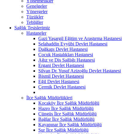
Yönetmelikler
Genelgeler
Yönergeler
Tüzükler
Tebliğler
Sağlık Tesislerimiz
Hastaneler
Gazi Yaşargil Eğitim ve Araştırma Hastanesi
Selahaddin Eyyübi Devlet Hastanesi
Dağkapı Devlet Hastanesi
Çocuk Hastalıkları Hastanesi
Ağız ve Diş Sağlığı Hastanesi
Ergani Devlet Hastanesi
Silvan Dr. Yusuf Azizoğlu Devlet Hastanesi
Bismil Devlet Hastanesi
Eğil Devlet Hastanesi
Çermik Devlet Hastanesi
İlçe Sağlık Müdürlükleri
Kocaköy İlçe Sağlık Müdürlüğü
Hazro İlçe Sağlık Müdürlüğü
Çüngüş İlçe Sağlık Müdürlüğü
Bağlar İlçe Sağlık Müdürlüğü
Kayapınar İlçe Sağlık Müdürlüğü
Sur İlçe Sağlık Müdürlüğü