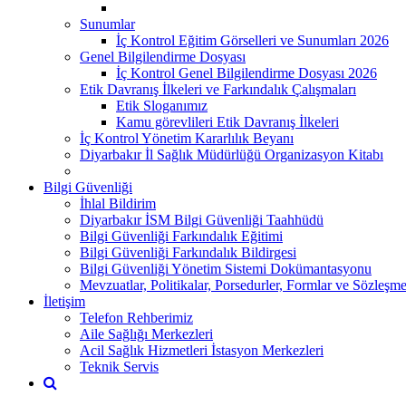
Sunumlar
İç Kontrol Eğitim Görselleri ve Sunumları 2026
Genel Bilgilendirme Dosyası
İç Kontrol Genel Bilgilendirme Dosyası 2026
Etik Davranış İlkeleri ve Farkındalık Çalışmaları
Etik Sloganımız
Kamu görevlileri Etik Davranış İlkeleri
İç Kontrol Yönetim Kararlılık Beyanı
Diyarbakır İl Sağlık Müdürlüğü Organizasyon Kitabı
Bilgi Güvenliği
İhlal Bildirim
Diyarbakır İSM Bilgi Güvenliği Taahhüdü
Bilgi Güvenliği Farkındalık Eğitimi
Bilgi Güvenliği Farkındalık Bildirgesi
Bilgi Güvenliği Yönetim Sistemi Dokümantasyonu
Mevzuatlar, Politikalar, Porsedurler, Formlar ve Sözleşme
İletişim
Telefon Rehberimiz
Aile Sağlığı Merkezleri
Acil Sağlık Hizmetleri İstasyon Merkezleri
Teknik Servis