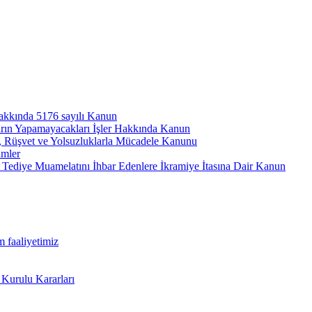
hakkında 5176 sayılı Kanun
arın Yapamayacakları İşler Hakkında Kanun
ı, Rüşvet ve Yolsuzluklarla Mücadele Kanunu
ümler
Tediye Muamelatını İhbar Edenlere İkramiye İtasına Dair Kanun
m faaliyetimiz
 Kurulu Kararları