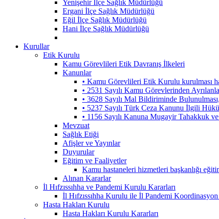
Yenişehir İlçe Sağlık Müdürlüğü
Ergani İlçe Sağlık Müdürlüğü
Eğil İlçe Sağlık Müdürlüğü
Hani İlçe Sağlık Müdürlüğü
Kurullar
Etik Kurulu
Kamu Görevlileri Etik Davranış İlkeleri
Kanunlar
• Kamu Görevlileri Etik Kurulu kurulması 
• 2531 Sayılı Kamu Görevlerinden Ayrılanl
• 3628 Sayılı Mal Bildiriminde Bulunulmas
• 5237 Sayılı Türk Ceza Kanunu İlgili Hük
• 1156 Sayılı Kanuna Mugayir Tahakkuk ve 
Mevzuat
Sağlık Etiği
Afişler ve Yayınlar
Duyurular
Eğitim ve Faaliyetler
Kamu hastaneleri hizmetleri başkanlığı eğiti
Alınan Kararlar
İl Hıfzıssıhha ve Pandemi Kurulu Kararları
İl Hıfzıssıhha Kurulu ile İl Pandemi Koordinasyon
Hasta Hakları Kurulu
Hasta Hakları Kurulu Kararları