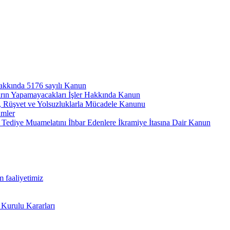
hakkında 5176 sayılı Kanun
arın Yapamayacakları İşler Hakkında Kanun
ı, Rüşvet ve Yolsuzluklarla Mücadele Kanunu
ümler
Tediye Muamelatını İhbar Edenlere İkramiye İtasına Dair Kanun
m faaliyetimiz
 Kurulu Kararları