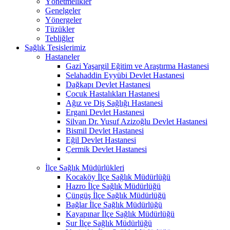
Yönetmelikler
Genelgeler
Yönergeler
Tüzükler
Tebliğler
Sağlık Tesislerimiz
Hastaneler
Gazi Yaşargil Eğitim ve Araştırma Hastanesi
Selahaddin Eyyübi Devlet Hastanesi
Dağkapı Devlet Hastanesi
Çocuk Hastalıkları Hastanesi
Ağız ve Diş Sağlığı Hastanesi
Ergani Devlet Hastanesi
Silvan Dr. Yusuf Azizoğlu Devlet Hastanesi
Bismil Devlet Hastanesi
Eğil Devlet Hastanesi
Çermik Devlet Hastanesi
İlçe Sağlık Müdürlükleri
Kocaköy İlçe Sağlık Müdürlüğü
Hazro İlçe Sağlık Müdürlüğü
Çüngüş İlçe Sağlık Müdürlüğü
Bağlar İlçe Sağlık Müdürlüğü
Kayapınar İlçe Sağlık Müdürlüğü
Sur İlçe Sağlık Müdürlüğü