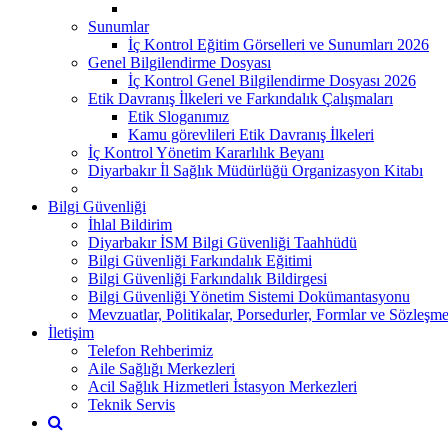
Sunumlar
İç Kontrol Eğitim Görselleri ve Sunumları 2026
Genel Bilgilendirme Dosyası
İç Kontrol Genel Bilgilendirme Dosyası 2026
Etik Davranış İlkeleri ve Farkındalık Çalışmaları
Etik Sloganımız
Kamu görevlileri Etik Davranış İlkeleri
İç Kontrol Yönetim Kararlılık Beyanı
Diyarbakır İl Sağlık Müdürlüğü Organizasyon Kitabı
Bilgi Güvenliği
İhlal Bildirim
Diyarbakır İSM Bilgi Güvenliği Taahhüdü
Bilgi Güvenliği Farkındalık Eğitimi
Bilgi Güvenliği Farkındalık Bildirgesi
Bilgi Güvenliği Yönetim Sistemi Dokümantasyonu
Mevzuatlar, Politikalar, Porsedurler, Formlar ve Sözleşme
İletişim
Telefon Rehberimiz
Aile Sağlığı Merkezleri
Acil Sağlık Hizmetleri İstasyon Merkezleri
Teknik Servis