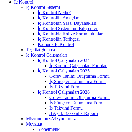
İç Kontrol
İç Kontrol Sistemi
İç Kontrol Nedir?
İç Kontrolün Amaçları
İç Kontrolün Yasal Dayanakları
İç Kontrol Sisteminin Bileşenleri
İç Kontrolde Rol ve Sorumluluklar
İç Kontrolün Tarihçesi
Kamuda İç Kontrol
Teşkilat Şeması
İç Kontrol Çalışmaları
İç Kontrol Çalışmaları 2024
İç Kontrol Çalışmaları Formlar
İç Kontrol Çalışmaları 2025
Görev Tanımı Oluşturma Formu
İş Süreçleri Tanımlama Formu
İş Takvimi Formu
İç Kontrol Çalışmaları 2026
Görev Tanımı Oluşturma Formu
İş Süreçleri Tanımlama Formu
İş Takvimi Formu
3 Aylık Başkanlık Raporu
Misyonumuz-Vizyonumuz
Mevzuat
Yönetmelik