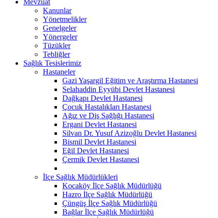
Mevzuat
Kanunlar
Yönetmelikler
Genelgeler
Yönergeler
Tüzükler
Tebliğler
Sağlık Tesislerimiz
Hastaneler
Gazi Yaşargil Eğitim ve Araştırma Hastanesi
Selahaddin Eyyübi Devlet Hastanesi
Dağkapı Devlet Hastanesi
Çocuk Hastalıkları Hastanesi
Ağız ve Diş Sağlığı Hastanesi
Ergani Devlet Hastanesi
Silvan Dr. Yusuf Azizoğlu Devlet Hastanesi
Bismil Devlet Hastanesi
Eğil Devlet Hastanesi
Çermik Devlet Hastanesi
İlçe Sağlık Müdürlükleri
Kocaköy İlçe Sağlık Müdürlüğü
Hazro İlçe Sağlık Müdürlüğü
Çüngüş İlçe Sağlık Müdürlüğü
Bağlar İlçe Sağlık Müdürlüğü