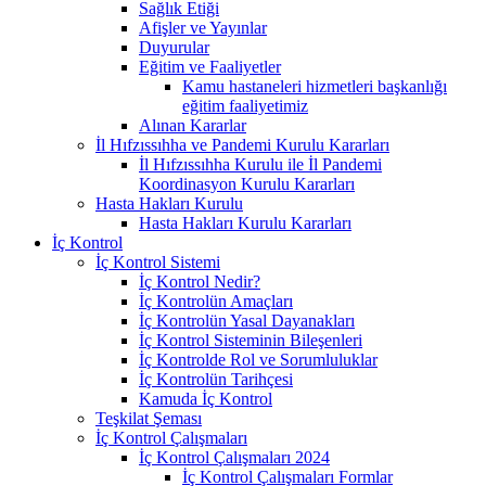
Sağlık Etiği
Afişler ve Yayınlar
Duyurular
Eğitim ve Faaliyetler
Kamu hastaneleri hizmetleri başkanlığı
eğitim faaliyetimiz
Alınan Kararlar
İl Hıfzıssıhha ve Pandemi Kurulu Kararları
İl Hıfzıssıhha Kurulu ile İl Pandemi
Koordinasyon Kurulu Kararları
Hasta Hakları Kurulu
Hasta Hakları Kurulu Kararları
İç Kontrol
İç Kontrol Sistemi
İç Kontrol Nedir?
İç Kontrolün Amaçları
İç Kontrolün Yasal Dayanakları
İç Kontrol Sisteminin Bileşenleri
İç Kontrolde Rol ve Sorumluluklar
İç Kontrolün Tarihçesi
Kamuda İç Kontrol
Teşkilat Şeması
İç Kontrol Çalışmaları
İç Kontrol Çalışmaları 2024
İç Kontrol Çalışmaları Formlar