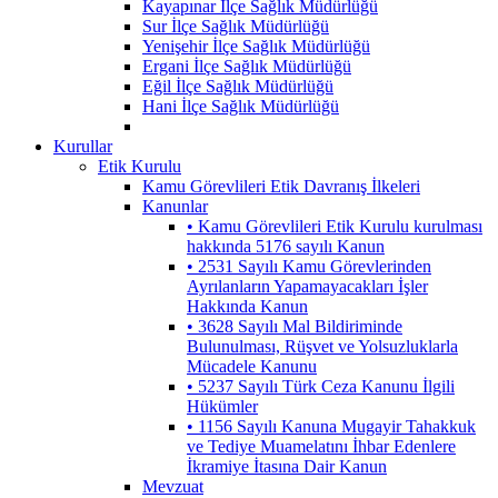
Kayapınar İlçe Sağlık Müdürlüğü
Sur İlçe Sağlık Müdürlüğü
Yenişehir İlçe Sağlık Müdürlüğü
Ergani İlçe Sağlık Müdürlüğü
Eğil İlçe Sağlık Müdürlüğü
Hani İlçe Sağlık Müdürlüğü
Kurullar
Etik Kurulu
Kamu Görevlileri Etik Davranış İlkeleri
Kanunlar
• Kamu Görevlileri Etik Kurulu kurulması
hakkında 5176 sayılı Kanun
• 2531 Sayılı Kamu Görevlerinden
Ayrılanların Yapamayacakları İşler
Hakkında Kanun
• 3628 Sayılı Mal Bildiriminde
Bulunulması, Rüşvet ve Yolsuzluklarla
Mücadele Kanunu
• 5237 Sayılı Türk Ceza Kanunu İlgili
Hükümler
• 1156 Sayılı Kanuna Mugayir Tahakkuk
ve Tediye Muamelatını İhbar Edenlere
İkramiye İtasına Dair Kanun
Mevzuat