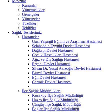
Mevzuat
Kanunlar
Yönetmelikler
Genelgeler
Yönergeler
Tüzükler
Tebliğler
Sağlık Tesislerimiz
Hastaneler
Gazi Yaşargil Eğitim ve Araştırma Hastanesi
Selahaddin Eyyübi Devlet Hastanesi
Dağkapı Devlet Hastanesi
Çocuk Hastalıkları Hastanesi
Ağız ve Diş Sağlığı Hastanesi
Ergani Devlet Hastanesi
Silvan Dr. Yusuf Azizoğlu Devlet Hastanesi
Bismil Devlet Hastanesi
Eğil Devlet Hastanesi
Çermik Devlet Hastanesi
İlçe Sağlık Müdürlükleri
Kocaköy İlçe Sağlık Müdürlüğü
Hazro İlçe Sağlık Müdürlüğü
Çüngüş İlçe Sağlık Müdürlüğü
Bağlar İlçe Sağlık Müdürlüğü