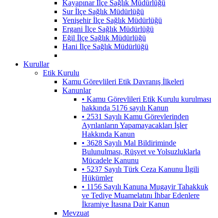
Kayapınar İlçe Sağlık Müdürlüğü
Sur İlçe Sağlık Müdürlüğü
Yenişehir İlçe Sağlık Müdürlüğü
Ergani İlçe Sağlık Müdürlüğü
Eğil İlçe Sağlık Müdürlüğü
Hani İlçe Sağlık Müdürlüğü
Kurullar
Etik Kurulu
Kamu Görevlileri Etik Davranış İlkeleri
Kanunlar
• Kamu Görevlileri Etik Kurulu kurulması
hakkında 5176 sayılı Kanun
• 2531 Sayılı Kamu Görevlerinden
Ayrılanların Yapamayacakları İşler
Hakkında Kanun
• 3628 Sayılı Mal Bildiriminde
Bulunulması, Rüşvet ve Yolsuzluklarla
Mücadele Kanunu
• 5237 Sayılı Türk Ceza Kanunu İlgili
Hükümler
• 1156 Sayılı Kanuna Mugayir Tahakkuk
ve Tediye Muamelatını İhbar Edenlere
İkramiye İtasına Dair Kanun
Mevzuat