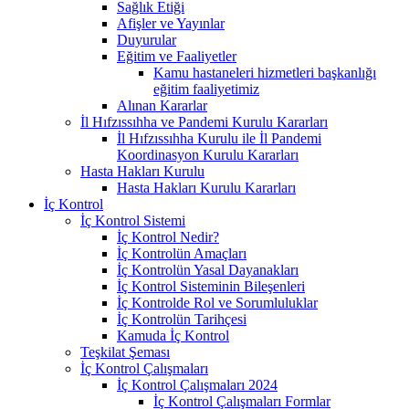
Sağlık Etiği
Afişler ve Yayınlar
Duyurular
Eğitim ve Faaliyetler
Kamu hastaneleri hizmetleri başkanlığı
eğitim faaliyetimiz
Alınan Kararlar
İl Hıfzıssıhha ve Pandemi Kurulu Kararları
İl Hıfzıssıhha Kurulu ile İl Pandemi
Koordinasyon Kurulu Kararları
Hasta Hakları Kurulu
Hasta Hakları Kurulu Kararları
İç Kontrol
İç Kontrol Sistemi
İç Kontrol Nedir?
İç Kontrolün Amaçları
İç Kontrolün Yasal Dayanakları
İç Kontrol Sisteminin Bileşenleri
İç Kontrolde Rol ve Sorumluluklar
İç Kontrolün Tarihçesi
Kamuda İç Kontrol
Teşkilat Şeması
İç Kontrol Çalışmaları
İç Kontrol Çalışmaları 2024
İç Kontrol Çalışmaları Formlar