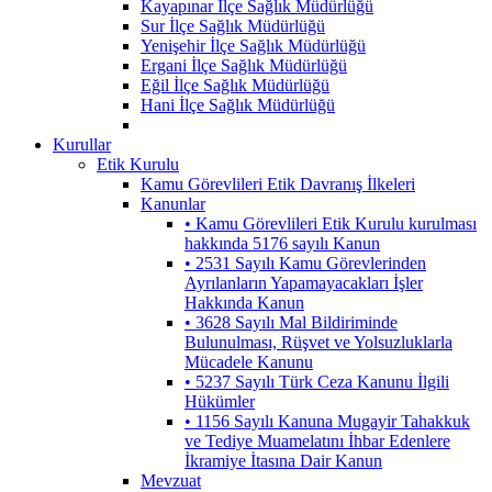
Kayapınar İlçe Sağlık Müdürlüğü
Sur İlçe Sağlık Müdürlüğü
Yenişehir İlçe Sağlık Müdürlüğü
Ergani İlçe Sağlık Müdürlüğü
Eğil İlçe Sağlık Müdürlüğü
Hani İlçe Sağlık Müdürlüğü
Kurullar
Etik Kurulu
Kamu Görevlileri Etik Davranış İlkeleri
Kanunlar
• Kamu Görevlileri Etik Kurulu kurulması
hakkında 5176 sayılı Kanun
• 2531 Sayılı Kamu Görevlerinden
Ayrılanların Yapamayacakları İşler
Hakkında Kanun
• 3628 Sayılı Mal Bildiriminde
Bulunulması, Rüşvet ve Yolsuzluklarla
Mücadele Kanunu
• 5237 Sayılı Türk Ceza Kanunu İlgili
Hükümler
• 1156 Sayılı Kanuna Mugayir Tahakkuk
ve Tediye Muamelatını İhbar Edenlere
İkramiye İtasına Dair Kanun
Mevzuat