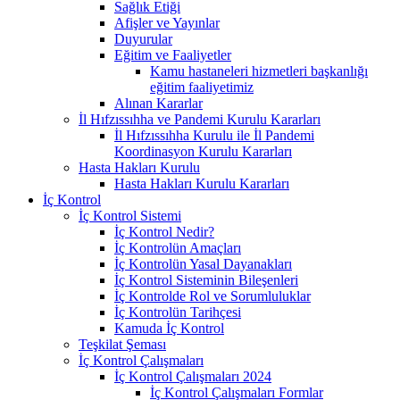
Sağlık Etiği
Afişler ve Yayınlar
Duyurular
Eğitim ve Faaliyetler
Kamu hastaneleri hizmetleri başkanlığı
eğitim faaliyetimiz
Alınan Kararlar
İl Hıfzıssıhha ve Pandemi Kurulu Kararları
İl Hıfzıssıhha Kurulu ile İl Pandemi
Koordinasyon Kurulu Kararları
Hasta Hakları Kurulu
Hasta Hakları Kurulu Kararları
İç Kontrol
İç Kontrol Sistemi
İç Kontrol Nedir?
İç Kontrolün Amaçları
İç Kontrolün Yasal Dayanakları
İç Kontrol Sisteminin Bileşenleri
İç Kontrolde Rol ve Sorumluluklar
İç Kontrolün Tarihçesi
Kamuda İç Kontrol
Teşkilat Şeması
İç Kontrol Çalışmaları
İç Kontrol Çalışmaları 2024
İç Kontrol Çalışmaları Formlar