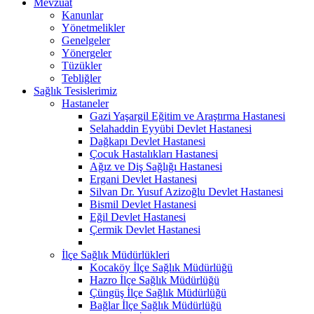
Mevzuat
Kanunlar
Yönetmelikler
Genelgeler
Yönergeler
Tüzükler
Tebliğler
Sağlık Tesislerimiz
Hastaneler
Gazi Yaşargil Eğitim ve Araştırma Hastanesi
Selahaddin Eyyübi Devlet Hastanesi
Dağkapı Devlet Hastanesi
Çocuk Hastalıkları Hastanesi
Ağız ve Diş Sağlığı Hastanesi
Ergani Devlet Hastanesi
Silvan Dr. Yusuf Azizoğlu Devlet Hastanesi
Bismil Devlet Hastanesi
Eğil Devlet Hastanesi
Çermik Devlet Hastanesi
İlçe Sağlık Müdürlükleri
Kocaköy İlçe Sağlık Müdürlüğü
Hazro İlçe Sağlık Müdürlüğü
Çüngüş İlçe Sağlık Müdürlüğü
Bağlar İlçe Sağlık Müdürlüğü