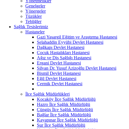
Yönetmelikler
Genelgeler
Yönergeler
Tüzükler
Tebliğler
Sağlık Tesislerimiz
Hastaneler
Gazi Yaşargil Eğitim ve Araştırma Hastanesi
Selahaddin Eyyübi Devlet Hastanesi
Dağkapı Devlet Hastanesi
Çocuk Hastalıkları Hastanesi
Ağız ve Diş Sağlığı Hastanesi
Ergani Devlet Hastanesi
Silvan Dr. Yusuf Azizoğlu Devlet Hastanesi
Bismil Devlet Hastanesi
Eğil Devlet Hastanesi
Çermik Devlet Hastanesi
İlçe Sağlık Müdürlükleri
Kocaköy İlçe Sağlık Müdürlüğü
Hazro İlçe Sağlık Müdürlüğü
Çüngüş İlçe Sağlık Müdürlüğü
Bağlar İlçe Sağlık Müdürlüğü
Kayapınar İlçe Sağlık Müdürlüğü
Sur İlçe Sağlık Müdürlüğü