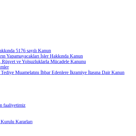
hakkında 5176 sayılı Kanun
arın Yapamayacakları İşler Hakkında Kanun
ı, Rüşvet ve Yolsuzluklarla Mücadele Kanunu
ümler
Tediye Muamelatını İhbar Edenlere İkramiye İtasına Dair Kanun
m faaliyetimiz
 Kurulu Kararları