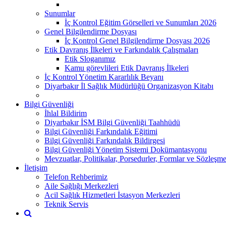
Sunumlar
İç Kontrol Eğitim Görselleri ve Sunumları 2026
Genel Bilgilendirme Dosyası
İç Kontrol Genel Bilgilendirme Dosyası 2026
Etik Davranış İlkeleri ve Farkındalık Çalışmaları
Etik Sloganımız
Kamu görevlileri Etik Davranış İlkeleri
İç Kontrol Yönetim Kararlılık Beyanı
Diyarbakır İl Sağlık Müdürlüğü Organizasyon Kitabı
Bilgi Güvenliği
İhlal Bildirim
Diyarbakır İSM Bilgi Güvenliği Taahhüdü
Bilgi Güvenliği Farkındalık Eğitimi
Bilgi Güvenliği Farkındalık Bildirgesi
Bilgi Güvenliği Yönetim Sistemi Dokümantasyonu
Mevzuatlar, Politikalar, Porsedurler, Formlar ve Sözleşme
İletişim
Telefon Rehberimiz
Aile Sağlığı Merkezleri
Acil Sağlık Hizmetleri İstasyon Merkezleri
Teknik Servis