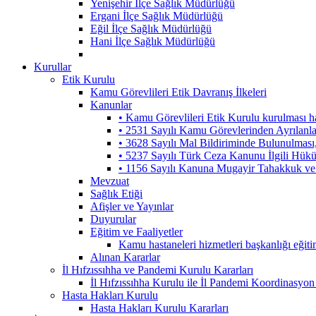
Yenişehir İlçe Sağlık Müdürlüğü
Ergani İlçe Sağlık Müdürlüğü
Eğil İlçe Sağlık Müdürlüğü
Hani İlçe Sağlık Müdürlüğü
Kurullar
Etik Kurulu
Kamu Görevlileri Etik Davranış İlkeleri
Kanunlar
• Kamu Görevlileri Etik Kurulu kurulması 
• 2531 Sayılı Kamu Görevlerinden Ayrılanl
• 3628 Sayılı Mal Bildiriminde Bulunulmas
• 5237 Sayılı Türk Ceza Kanunu İlgili Hük
• 1156 Sayılı Kanuna Mugayir Tahakkuk ve 
Mevzuat
Sağlık Etiği
Afişler ve Yayınlar
Duyurular
Eğitim ve Faaliyetler
Kamu hastaneleri hizmetleri başkanlığı eğiti
Alınan Kararlar
İl Hıfzıssıhha ve Pandemi Kurulu Kararları
İl Hıfzıssıhha Kurulu ile İl Pandemi Koordinasyon
Hasta Hakları Kurulu
Hasta Hakları Kurulu Kararları