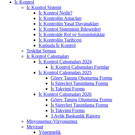
İç Kontrol
İç Kontrol Sistemi
İç Kontrol Nedir?
İç Kontrolün Amaçları
İç Kontrolün Yasal Dayanakları
İç Kontrol Sisteminin Bileşenleri
İç Kontrolde Rol ve Sorumluluklar
İç Kontrolün Tarihçesi
Kamuda İç Kontrol
Teşkilat Şeması
İç Kontrol Çalışmaları
İç Kontrol Çalışmaları 2024
İç Kontrol Çalışmaları Formlar
İç Kontrol Çalışmaları 2025
Görev Tanımı Oluşturma Formu
İş Süreçleri Tanımlama Formu
İş Takvimi Formu
İç Kontrol Çalışmaları 2026
Görev Tanımı Oluşturma Formu
İş Süreçleri Tanımlama Formu
İş Takvimi Formu
3 Aylık Başkanlık Raporu
Misyonumuz-Vizyonumuz
Mevzuat
Yönetmelik