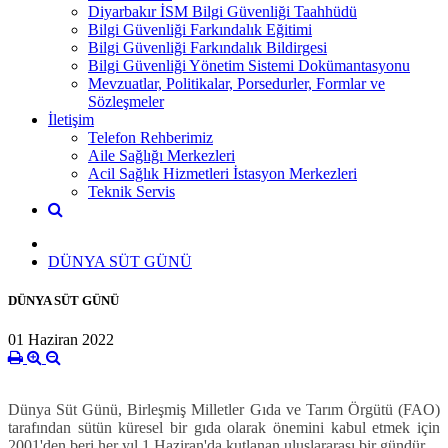
Diyarbakır İSM Bilgi Güvenliği Taahhüdü
Bilgi Güvenliği Farkındalık Eğitimi
Bilgi Güvenliği Farkındalık Bildirgesi
Bilgi Güvenliği Yönetim Sistemi Dokümantasyonu
Mevzuatlar, Politikalar, Porsedurler, Formlar ve
Sözleşmeler
İletişim
Telefon Rehberimiz
Aile Sağlığı Merkezleri
Acil Sağlık Hizmetleri İstasyon Merkezleri
Teknik Servis
DÜNYA SÜT GÜNÜ
DÜNYA SÜT GÜNÜ
01 Haziran 2022
Dünya Süt Günü, Birleşmiş Milletler Gıda ve Tarım Örgütü (FAO)
tarafından sütün küresel bir gıda olarak önemini kabul etmek için
2001'den beri her yıl 1 Haziran'da kutlanan uluslararası bir gündür.