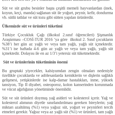
Süt ve süt grubu besinler başta çeşitli memeli hayvanlardan (inek,
koyun, keçi, manda) sağlanan süt ile yoğurt, peynir, kefir, dondurma
vb. sütlü tatlılar ve süt tozu gibi sütten yapılan ürünlerdir.
Ülkemizde süt ve ürünleri tüketimi
Türkiye Çocukluk Çağı (ilkokul 2.sınıf öğrencileri) Şişmanlık
Araştırması –COSİ-TUR 2016 ‘ya göre ilkokul 2. Sınıf çocukların
%38’i her gün az yağlı ve veya tam yağlı, yağlı süt içmektedir.
%31’i ise haftada 4-6 gün az yağlı ve veya tam yağlı, yağlı süt
içmektedir. Dolayısı ile en az 1/3’i yetersiz süt tüketmektedir.
Süt ve ürünlerinin tüketiminin önemi
Bu gruptaki yiyecekler, kalsiyumdan zengin olmaları nedeniyle
özellikle çocuklarda ve adölesanlarda kemiklerin ve dişlerin sağlıklı
gelişmesi, yetişkinlerde ise kalp-damar hastalıkları, inme, yüksek
tansiyon, Tip II diyabet, osteoporoz, kolon kanserinden korunmada
ve vücut ağırlığının yönetiminde önemlidir.
Süt ve süt ürünleri doymuş yağ asitleri ve kolesterol içerir. Yağ ve
kolesterol alımının diyetle sınırlandırılması gereken bireylerin; yağ
miktarı azaltılmış (%1) veya yağsız süt, yoğurt ve peynirleri tercih
etmeleri gerekir. Yağsız veya az yağlı süt (%1) ve ürünleri, tam yağlı