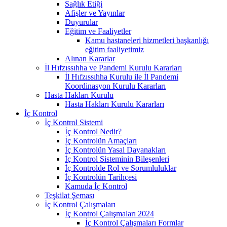
Sağlık Etiği
Afişler ve Yayınlar
Duyurular
Eğitim ve Faaliyetler
Kamu hastaneleri hizmetleri başkanlığı
eğitim faaliyetimiz
Alınan Kararlar
İl Hıfzıssıhha ve Pandemi Kurulu Kararları
İl Hıfzıssıhha Kurulu ile İl Pandemi
Koordinasyon Kurulu Kararları
Hasta Hakları Kurulu
Hasta Hakları Kurulu Kararları
İç Kontrol
İç Kontrol Sistemi
İç Kontrol Nedir?
İç Kontrolün Amaçları
İç Kontrolün Yasal Dayanakları
İç Kontrol Sisteminin Bileşenleri
İç Kontrolde Rol ve Sorumluluklar
İç Kontrolün Tarihçesi
Kamuda İç Kontrol
Teşkilat Şeması
İç Kontrol Çalışmaları
İç Kontrol Çalışmaları 2024
İç Kontrol Çalışmaları Formlar