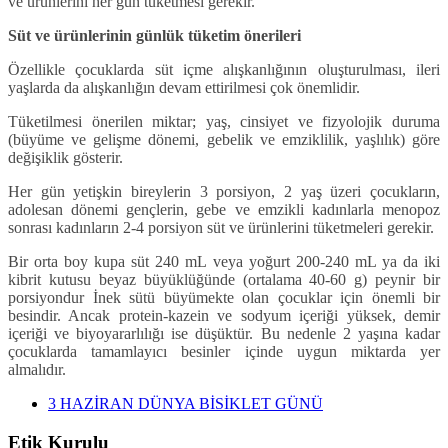
ve ürünlerini her gün tüketmesi gerekir.
Süt ve ürünlerinin günlük tüketim önerileri
Özellikle çocuklarda süt içme alışkanlığının oluşturulması, ileri
yaşlarda da alışkanlığın devam ettirilmesi çok önemlidir.
Tüketilmesi önerilen miktar; yaş, cinsiyet ve fizyolojik duruma
(büyüme ve gelişme dönemi, gebelik ve emziklilik, yaşlılık) göre
değişiklik gösterir.
Her gün yetişkin bireylerin 3 porsiyon, 2 yaş üzeri çocukların,
adolesan dönemi gençlerin, gebe ve emzikli kadınlarla menopoz
sonrası kadınların 2-4 porsiyon süt ve ürünlerini tüketmeleri gerekir.
Bir orta boy kupa süt 240 mL veya yoğurt 200-240 mL ya da iki
kibrit kutusu beyaz büyüklüğünde (ortalama 40-60 g) peynir bir
porsiyondur İnek sütü büyümekte olan çocuklar için önemli bir
besindir. Ancak protein-kazein ve sodyum içeriği yüksek, demir
içeriği ve biyoyararlılığı ise düşüktür. Bu nedenle 2 yaşına kadar
çocuklarda tamamlayıcı besinler içinde uygun miktarda yer
almalıdır.
3 HAZİRAN DÜNYA BİSİKLET GÜNÜ
Etik Kurulu