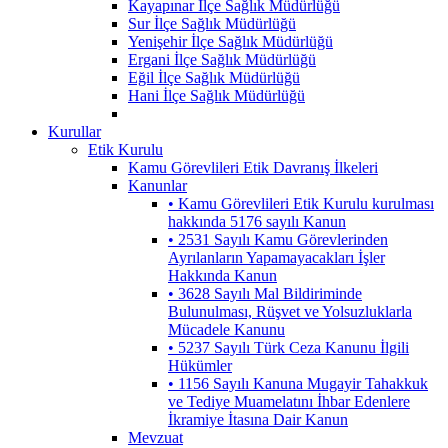
Kayapınar İlçe Sağlık Müdürlüğü
Sur İlçe Sağlık Müdürlüğü
Yenişehir İlçe Sağlık Müdürlüğü
Ergani İlçe Sağlık Müdürlüğü
Eğil İlçe Sağlık Müdürlüğü
Hani İlçe Sağlık Müdürlüğü
Kurullar
Etik Kurulu
Kamu Görevlileri Etik Davranış İlkeleri
Kanunlar
• Kamu Görevlileri Etik Kurulu kurulması
hakkında 5176 sayılı Kanun
• 2531 Sayılı Kamu Görevlerinden
Ayrılanların Yapamayacakları İşler
Hakkında Kanun
• 3628 Sayılı Mal Bildiriminde
Bulunulması, Rüşvet ve Yolsuzluklarla
Mücadele Kanunu
• 5237 Sayılı Türk Ceza Kanunu İlgili
Hükümler
• 1156 Sayılı Kanuna Mugayir Tahakkuk
ve Tediye Muamelatını İhbar Edenlere
İkramiye İtasına Dair Kanun
Mevzuat