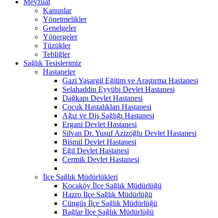
Mevzuat
Kanunlar
Yönetmelikler
Genelgeler
Yönergeler
Tüzükler
Tebliğler
Sağlık Tesislerimiz
Hastaneler
Gazi Yaşargil Eğitim ve Araştırma Hastanesi
Selahaddin Eyyübi Devlet Hastanesi
Dağkapı Devlet Hastanesi
Çocuk Hastalıkları Hastanesi
Ağız ve Diş Sağlığı Hastanesi
Ergani Devlet Hastanesi
Silvan Dr. Yusuf Azizoğlu Devlet Hastanesi
Bismil Devlet Hastanesi
Eğil Devlet Hastanesi
Çermik Devlet Hastanesi
İlçe Sağlık Müdürlükleri
Kocaköy İlçe Sağlık Müdürlüğü
Hazro İlçe Sağlık Müdürlüğü
Çüngüş İlçe Sağlık Müdürlüğü
Bağlar İlçe Sağlık Müdürlüğü