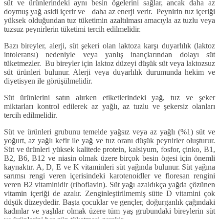
süt ve ürünlerindeki aynı besin ögelerini sağlar, ancak daha az
doymuş yağ asidi içerir ve daha az enerji verir. Peynirin tuz içeriği
yüksek olduğundan tuz tüketimin azaltılması amacıyla az tuzlu veya
tuzsuz peynirlerin tüketimi tercih edilmelidir.
Bazı bireyler, alerji, süt şekeri olan laktoza karşı duyarlılık (laktoz
intoleransı) nedeniyle veya yanlış inançlarından dolayı süt
tüketmezler. Bu bireyler için laktoz düzeyi düşük süt veya laktozsuz
süt ürünleri bulunur. Alerji veya duyarlılık durumunda hekim ve
diyetisyen ile görüşülmelidir.
Süt ürünlerini satın alırken etiketlerindeki yağ, tuz ve şeker
miktarları kontrol edilerek az yağlı, az tuzlu ve şekersiz olanları
tercih edilmelidir.
Süt ve ürünleri grubunu temelde yağsız veya az yağlı (%1) süt ve
yoğurt, az yağlı kefir ile yağ ve tuz oranı düşük peynirler oluşturur.
Süt ve ürünleri yüksek kalitede protein, kalsiyum, fosfor, çinko, B1,
B2, B6, B12 ve niasin olmak üzere birçok besin ögesi için önemli
kaynaktır. A, D, E ve K vitaminleri süt yağında bulunur. Süt yağına
sarımsı rengi veren içerisindeki karotenoidler ve floresan rengini
veren B2 vitaminidir (riboflavin). Süt yağı azaldıkça yağda çözünen
vitamin içeriği de azalır. Zenginleştirilmemiş sütte D vitamini çok
düşük düzeydedir. Başta çocuklar ve gençler, doğurganlık çağındaki
kadınlar ve yaşlılar olmak üzere tüm yaş grubundaki bireylerin süt