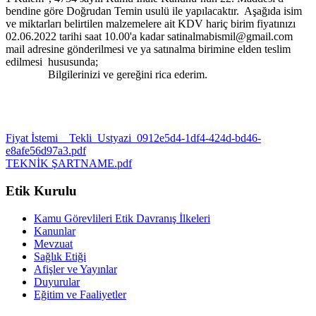
bendine göre Doğrudan Temin usulü ile yapılacaktır. Aşağıda isim
ve miktarları belirtilen malzemelere ait KDV hariç birim fiyatınızı
02.06.2022 tarihi saat 10.00'a kadar satinalmabismil@gmail.com
mail adresine gönderilmesi ve ya satınalma birimine elden teslim
edilmesi hususunda;
Bilgilerinizi ve gereğini rica ederim.
Fiyat İstemi _ Tekli_Ustyazi_0912e5d4-1df4-424d-bd46-
e8afe56d97a3.pdf
TEKNİK ŞARTNAME.pdf
Etik Kurulu
Kamu Görevlileri Etik Davranış İlkeleri
Kanunlar
Mevzuat
Sağlık Etiği
Afişler ve Yayınlar
Duyurular
Eğitim ve Faaliyetler