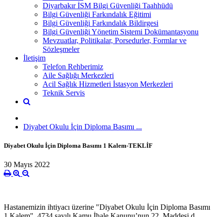
Diyarbakır İSM Bilgi Güvenliği Taahhüdü
Bilgi Güvenliği Farkındalık Eğitimi
Bilgi Güvenliği Farkındalık Bildirgesi
Bilgi Güvenliği Yönetim Sistemi Dokümantasyonu
Mevzuatlar, Politikalar, Porsedurler, Formlar ve
Sözleşmeler
İletişim
Telefon Rehberimiz
Aile Sağlığı Merkezleri
Acil Sağlık Hizmetleri İstasyon Merkezleri
Teknik Servis
Diyabet Okulu İçin Diploma Basımı ...
Diyabet Okulu İçin Diploma Basımı 1 Kalem-TEKLİF
30 Mayıs 2022
Hastanemizin ihtiyacı üzerine "Diyabet Okulu İçin Diploma Basımı
1 Kalem", 4734 sayılı Kamu İhale Kanunu’nun 22. Maddesi d