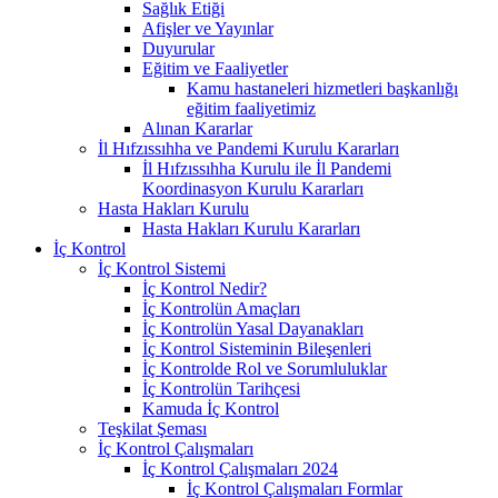
Sağlık Etiği
Afişler ve Yayınlar
Duyurular
Eğitim ve Faaliyetler
Kamu hastaneleri hizmetleri başkanlığı
eğitim faaliyetimiz
Alınan Kararlar
İl Hıfzıssıhha ve Pandemi Kurulu Kararları
İl Hıfzıssıhha Kurulu ile İl Pandemi
Koordinasyon Kurulu Kararları
Hasta Hakları Kurulu
Hasta Hakları Kurulu Kararları
İç Kontrol
İç Kontrol Sistemi
İç Kontrol Nedir?
İç Kontrolün Amaçları
İç Kontrolün Yasal Dayanakları
İç Kontrol Sisteminin Bileşenleri
İç Kontrolde Rol ve Sorumluluklar
İç Kontrolün Tarihçesi
Kamuda İç Kontrol
Teşkilat Şeması
İç Kontrol Çalışmaları
İç Kontrol Çalışmaları 2024
İç Kontrol Çalışmaları Formlar