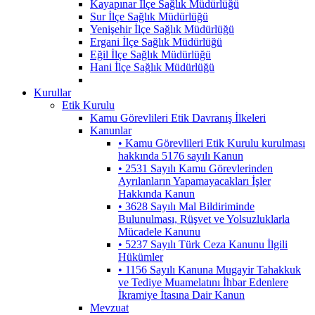
Kayapınar İlçe Sağlık Müdürlüğü
Sur İlçe Sağlık Müdürlüğü
Yenişehir İlçe Sağlık Müdürlüğü
Ergani İlçe Sağlık Müdürlüğü
Eğil İlçe Sağlık Müdürlüğü
Hani İlçe Sağlık Müdürlüğü
Kurullar
Etik Kurulu
Kamu Görevlileri Etik Davranış İlkeleri
Kanunlar
• Kamu Görevlileri Etik Kurulu kurulması
hakkında 5176 sayılı Kanun
• 2531 Sayılı Kamu Görevlerinden
Ayrılanların Yapamayacakları İşler
Hakkında Kanun
• 3628 Sayılı Mal Bildiriminde
Bulunulması, Rüşvet ve Yolsuzluklarla
Mücadele Kanunu
• 5237 Sayılı Türk Ceza Kanunu İlgili
Hükümler
• 1156 Sayılı Kanuna Mugayir Tahakkuk
ve Tediye Muamelatını İhbar Edenlere
İkramiye İtasına Dair Kanun
Mevzuat