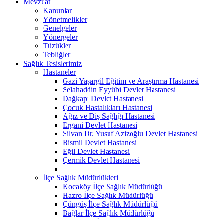
Mevzuat
Kanunlar
Yönetmelikler
Genelgeler
Yönergeler
Tüzükler
Tebliğler
Sağlık Tesislerimiz
Hastaneler
Gazi Yaşargil Eğitim ve Araştırma Hastanesi
Selahaddin Eyyübi Devlet Hastanesi
Dağkapı Devlet Hastanesi
Çocuk Hastalıkları Hastanesi
Ağız ve Diş Sağlığı Hastanesi
Ergani Devlet Hastanesi
Silvan Dr. Yusuf Azizoğlu Devlet Hastanesi
Bismil Devlet Hastanesi
Eğil Devlet Hastanesi
Çermik Devlet Hastanesi
İlçe Sağlık Müdürlükleri
Kocaköy İlçe Sağlık Müdürlüğü
Hazro İlçe Sağlık Müdürlüğü
Çüngüş İlçe Sağlık Müdürlüğü
Bağlar İlçe Sağlık Müdürlüğü