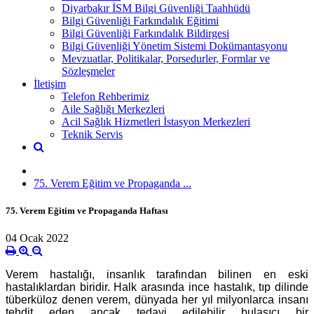
Diyarbakır İSM Bilgi Güvenliği Taahhüdü
Bilgi Güvenliği Farkındalık Eğitimi
Bilgi Güvenliği Farkındalık Bildirgesi
Bilgi Güvenliği Yönetim Sistemi Dokümantasyonu
Mevzuatlar, Politikalar, Porsedurler, Formlar ve
Sözleşmeler
İletişim
Telefon Rehberimiz
Aile Sağlığı Merkezleri
Acil Sağlık Hizmetleri İstasyon Merkezleri
Teknik Servis
75. Verem Eğitim ve Propaganda ...
75. Verem Eğitim ve Propaganda Haftası
04 Ocak 2022
Verem hastalığı, insanlık tarafından bilinen en eski
hastalıklardan biridir. Halk arasında ince hastalık, tıp dilinde
tüberküloz denen verem, dünyada her yıl milyonlarca insanı
tehdit eden ancak tedavi edilebilir bulaşıcı bir