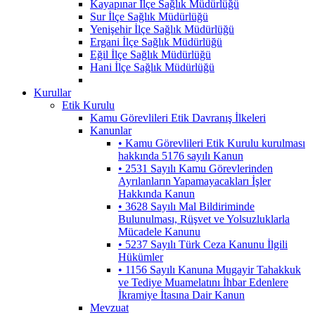
Kayapınar İlçe Sağlık Müdürlüğü
Sur İlçe Sağlık Müdürlüğü
Yenişehir İlçe Sağlık Müdürlüğü
Ergani İlçe Sağlık Müdürlüğü
Eğil İlçe Sağlık Müdürlüğü
Hani İlçe Sağlık Müdürlüğü
Kurullar
Etik Kurulu
Kamu Görevlileri Etik Davranış İlkeleri
Kanunlar
• Kamu Görevlileri Etik Kurulu kurulması
hakkında 5176 sayılı Kanun
• 2531 Sayılı Kamu Görevlerinden
Ayrılanların Yapamayacakları İşler
Hakkında Kanun
• 3628 Sayılı Mal Bildiriminde
Bulunulması, Rüşvet ve Yolsuzluklarla
Mücadele Kanunu
• 5237 Sayılı Türk Ceza Kanunu İlgili
Hükümler
• 1156 Sayılı Kanuna Mugayir Tahakkuk
ve Tediye Muamelatını İhbar Edenlere
İkramiye İtasına Dair Kanun
Mevzuat