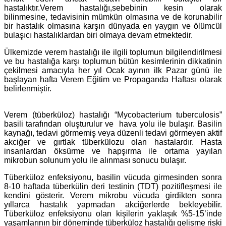
hastalıktır.
Verem hastalığı,
s
ebebinin kesin olarak
bilinmesine, tedavisinin mümkün olmasına ve de korunabilir
bir hastalık olmasına karşın dünyada en yaygın ve ölümcül
bulaşıcı hastalıklardan biri olmaya devam etmektedir.
Ülkemizde verem hastalığı ile ilgili toplumun bilgilendirilmesi
ve bu hastalığa karşı toplumun bütün kesimlerinin dikkatinin
çekilmesi amacıyla her yıl Ocak ayının ilk Pazar günü ile
başlayan hafta Verem Eğitim ve Propaganda Haftası olarak
belirlenmiştir.
Verem (tüberküloz) hastalığı “Mycobacterium tuberculosis”
basili tarafından oluşturulur
ve hava yolu ile bulaşır. Basilin
kaynağı, tedavi görmemiş veya düzenli tedavi görmeyen aktif
akciğer ve gırtlak tüberkülozu olan hastalardır. Hasta
insanlardan öksürme ve hapşırma ile ortama yayılan
mikrobun solunum yolu ile alınması sonucu bulaşır.
Tüberküloz enfeksiyonu, basilin vücuda girmesinden sonra
8-10 haftada tüberkülin deri testinin (TDT) pozitifleşmesi ile
kendini gösterir. Verem mikrobu vücuda girdikten sonra
yıllarca hastalık yapmadan akciğerlerde bekleyebilir.
Tüberküloz enfeksiyonu olan kişilerin yaklaşık %5-15’inde
yaşamlarının bir döneminde tüberküloz hastalığı gelişme riski