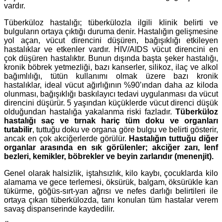
vardır.
Tüberküloz hastalığı; tüberkülozla ilgili klinik belirti ve
bulguların ortaya çıktığı duruma denir. Hastalığın gelişmesine
yol açan, vücut direncini düşüren, bağışıklığı etkileyen
hastalıklar ve etkenler vardır. HIV/AIDS vücut direncini en
çok düşüren hastalıktır. Bunun dışında başta şeker hastalığı,
kronik böbrek yetmezliği, bazı kanserler, silikoz, ilaç ve alkol
bağımlılığı, tütün kullanımı olmak üzere bazı kronik
hastalıklar, ideal vücut ağırlığının %90’ından daha az kiloda
olunması, bağışıklığı baskılayıcı tedavi uygulanması da vücut
direncini düşürür. 5 yaşından küçüklerde vücut direnci düşük
olduğundan hastalığa yakalanma riski fazladır.
Tüberküloz
hastalığı saç ve tırnak hariç tüm doku ve organları
tutabilir
, tuttuğu doku ve organa göre bulgu ve belirti gösterir,
ancak en çok akciğerlerde görülür.
Hastalığın tuttuğu diğer
organlar arasında en sık görülenler; akciğer zarı, lenf
bezleri, kemikler, böbrekler ve beyin zarlarıdır (menenjit).
Genel olarak halsizlik, iştahsızlık, kilo kaybı, çocuklarda kilo
alamama ve gece terlemesi, öksürük, balgam, öksürükle kan
tükürme, göğüs-sırt-yan ağrısı ve nefes darlığı belirtileri ile
ortaya çıkan tüberkülozda, t
anı konulan tüm hastalar verem
savaş dispanserinde kaydedilir.