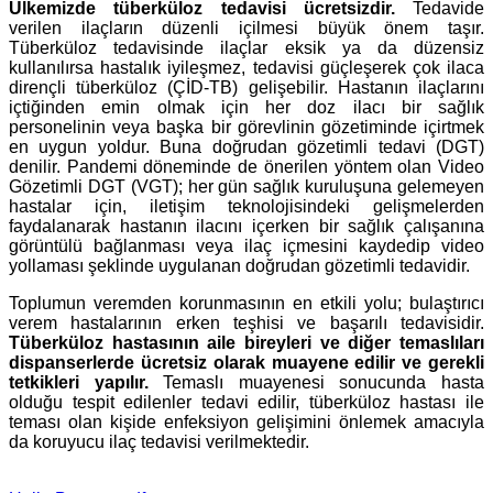
Ülkemizde tüberküloz tedavisi ücretsizdir.
Tedavide
verilen ilaçların düzenli içilmesi büyük önem taşır.
Tüberküloz tedavisinde ilaçlar eksik ya da düzensiz
kullanılırsa hastalık iyileşmez, tedavisi güçleşerek çok ilaca
dirençli tüberküloz (ÇİD-TB) gelişebilir. Hastanın ilaçlarını
içtiğinden emin olmak için her doz ilacı bir sağlık
personelinin veya başka bir görevlinin gözetiminde içirtmek
en uygun yoldur. Buna doğrudan gözetimli tedavi (DGT)
denilir. Pandemi döneminde de önerilen yöntem olan Video
Gözetimli DGT (VGT); her gün sağlık kuruluşuna gelemeyen
hastalar için, iletişim teknolojisindeki gelişmelerden
faydalanarak hastanın ilacını içerken bir sağlık çalışanına
görüntülü bağlanması veya ilaç içmesini kaydedip video
yollaması şeklinde uygulanan doğrudan gözetimli tedavidir.
Toplumun veremden korunmasının en etkili yolu; bulaştırıcı
verem hastalarının erken teşhisi ve başarılı tedavisidir.
Tüberküloz hastasının aile bireyleri ve diğer temaslıları
dispanserlerde ücretsiz olarak muayene edilir ve gerekli
tetkikleri yapılır.
Temaslı muayenesi sonucunda hasta
olduğu tespit edilenler tedavi edilir, tüberküloz hastası ile
teması olan kişide enfeksiyon gelişimini önlemek amacıyla
da koruyucu ilaç tedavisi verilmektedir.