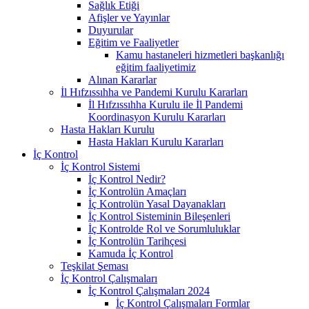
Sağlık Etiği
Afişler ve Yayınlar
Duyurular
Eğitim ve Faaliyetler
Kamu hastaneleri hizmetleri başkanlığı
eğitim faaliyetimiz
Alınan Kararlar
İl Hıfzıssıhha ve Pandemi Kurulu Kararları
İl Hıfzıssıhha Kurulu ile İl Pandemi
Koordinasyon Kurulu Kararları
Hasta Hakları Kurulu
Hasta Hakları Kurulu Kararları
İç Kontrol
İç Kontrol Sistemi
İç Kontrol Nedir?
İç Kontrolün Amaçları
İç Kontrolün Yasal Dayanakları
İç Kontrol Sisteminin Bileşenleri
İç Kontrolde Rol ve Sorumluluklar
İç Kontrolün Tarihçesi
Kamuda İç Kontrol
Teşkilat Şeması
İç Kontrol Çalışmaları
İç Kontrol Çalışmaları 2024
İç Kontrol Çalışmaları Formlar