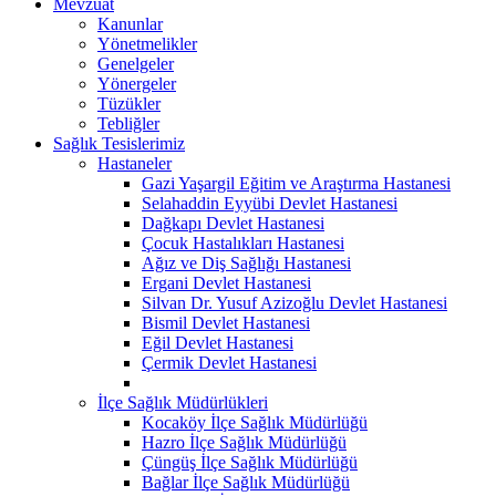
Mevzuat
Kanunlar
Yönetmelikler
Genelgeler
Yönergeler
Tüzükler
Tebliğler
Sağlık Tesislerimiz
Hastaneler
Gazi Yaşargil Eğitim ve Araştırma Hastanesi
Selahaddin Eyyübi Devlet Hastanesi
Dağkapı Devlet Hastanesi
Çocuk Hastalıkları Hastanesi
Ağız ve Diş Sağlığı Hastanesi
Ergani Devlet Hastanesi
Silvan Dr. Yusuf Azizoğlu Devlet Hastanesi
Bismil Devlet Hastanesi
Eğil Devlet Hastanesi
Çermik Devlet Hastanesi
İlçe Sağlık Müdürlükleri
Kocaköy İlçe Sağlık Müdürlüğü
Hazro İlçe Sağlık Müdürlüğü
Çüngüş İlçe Sağlık Müdürlüğü
Bağlar İlçe Sağlık Müdürlüğü