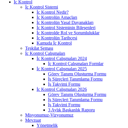
İç Kontrol
İç Kontrol Sistemi
İç Kontrol Nedir?
İç Kontrolün Amaçları
İç Kontrolün Yasal Dayanakları
İç Kontrol Sisteminin Bileşenleri
İç Kontrolde Rol ve Sorumluluklar
İç Kontrolün Tarihçesi
Kamuda İç Kontrol
Teşkilat Şeması
İç Kontrol Çalışmaları
İç Kontrol Çalışmaları 2024
İç Kontrol Çalışmaları Formlar
İç Kontrol Çalışmaları 2025
Görev Tanımı Oluşturma Formu
İş Süreçleri Tanımlama Formu
İş Takvimi Formu
İç Kontrol Çalışmaları 2026
Görev Tanımı Oluşturma Formu
İş Süreçleri Tanımlama Formu
İş Takvimi Formu
3 Aylık Başkanlık Raporu
Misyonumuz-Vizyonumuz
Mevzuat
Yönetmelik