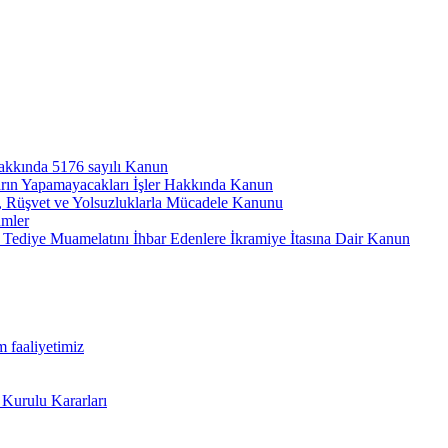
hakkında 5176 sayılı Kanun
arın Yapamayacakları İşler Hakkında Kanun
ı, Rüşvet ve Yolsuzluklarla Mücadele Kanunu
ümler
Tediye Muamelatını İhbar Edenlere İkramiye İtasına Dair Kanun
m faaliyetimiz
 Kurulu Kararları