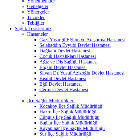
Yönetmelikler
Genelgeler
Yönergeler
Tüzükler
Tebliğler
Sağlık Tesislerimiz
Hastaneler
Gazi Yaşargil Eğitim ve Araştırma Hastanesi
Selahaddin Eyyübi Devlet Hastanesi
Dağkapı Devlet Hastanesi
Çocuk Hastalıkları Hastanesi
Ağız ve Diş Sağlığı Hastanesi
Ergani Devlet Hastanesi
Silvan Dr. Yusuf Azizoğlu Devlet Hastanesi
Bismil Devlet Hastanesi
Eğil Devlet Hastanesi
Çermik Devlet Hastanesi
İlçe Sağlık Müdürlükleri
Kocaköy İlçe Sağlık Müdürlüğü
Hazro İlçe Sağlık Müdürlüğü
Çüngüş İlçe Sağlık Müdürlüğü
Bağlar İlçe Sağlık Müdürlüğü
Kayapınar İlçe Sağlık Müdürlüğü
Sur İlçe Sağlık Müdürlüğü