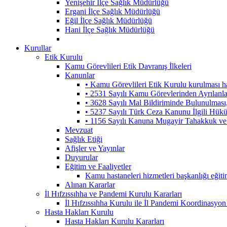
Yenişehir İlçe Sağlık Müdürlüğü
Ergani İlçe Sağlık Müdürlüğü
Eğil İlçe Sağlık Müdürlüğü
Hani İlçe Sağlık Müdürlüğü
Kurullar
Etik Kurulu
Kamu Görevlileri Etik Davranış İlkeleri
Kanunlar
• Kamu Görevlileri Etik Kurulu kurulması 
• 2531 Sayılı Kamu Görevlerinden Ayrılanl
• 3628 Sayılı Mal Bildiriminde Bulunulmas
• 5237 Sayılı Türk Ceza Kanunu İlgili Hük
• 1156 Sayılı Kanuna Mugayir Tahakkuk ve 
Mevzuat
Sağlık Etiği
Afişler ve Yayınlar
Duyurular
Eğitim ve Faaliyetler
Kamu hastaneleri hizmetleri başkanlığı eğiti
Alınan Kararlar
İl Hıfzıssıhha ve Pandemi Kurulu Kararları
İl Hıfzıssıhha Kurulu ile İl Pandemi Koordinasyon
Hasta Hakları Kurulu
Hasta Hakları Kurulu Kararları