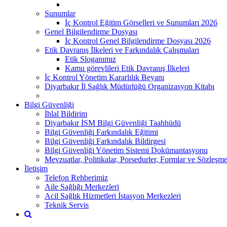
Sunumlar
İç Kontrol Eğitim Görselleri ve Sunumları 2026
Genel Bilgilendirme Dosyası
İç Kontrol Genel Bilgilendirme Dosyası 2026
Etik Davranış İlkeleri ve Farkındalık Çalışmaları
Etik Sloganımız
Kamu görevlileri Etik Davranış İlkeleri
İç Kontrol Yönetim Kararlılık Beyanı
Diyarbakır İl Sağlık Müdürlüğü Organizasyon Kitabı
Bilgi Güvenliği
İhlal Bildirim
Diyarbakır İSM Bilgi Güvenliği Taahhüdü
Bilgi Güvenliği Farkındalık Eğitimi
Bilgi Güvenliği Farkındalık Bildirgesi
Bilgi Güvenliği Yönetim Sistemi Dokümantasyonu
Mevzuatlar, Politikalar, Porsedurler, Formlar ve Sözleşme
İletişim
Telefon Rehberimiz
Aile Sağlığı Merkezleri
Acil Sağlık Hizmetleri İstasyon Merkezleri
Teknik Servis