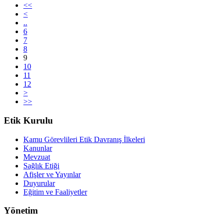
<<
<
..
6
7
8
9
10
11
12
>
>>
Etik Kurulu
Kamu Görevlileri Etik Davranış İlkeleri
Kanunlar
Mevzuat
Sağlık Etiği
Afişler ve Yayınlar
Duyurular
Eğitim ve Faaliyetler
Yönetim