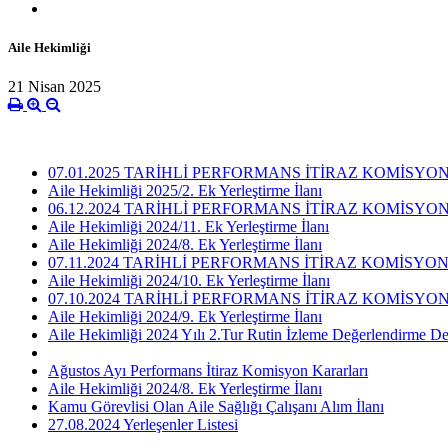
Aile Hekimliği
21 Nisan 2025
07.01.2025 TARİHLİ PERFORMANS İTİRAZ KOMİSY
Aile Hekimliği 2025/2. Ek Yerleştirme İlanı
06.12.2024 TARİHLİ PERFORMANS İTİRAZ KOMİSY
Aile Hekimliği 2024/11. Ek Yerleştirme İlanı
Aile Hekimliği 2024/8. Ek Yerleştirme İlanı
07.11.2024 TARİHLİ PERFORMANS İTİRAZ KOMİSY
Aile Hekimliği 2024/10. Ek Yerleştirme İlanı
07.10.2024 TARİHLİ PERFORMANS İTİRAZ KOMİSY
Aile Hekimliği 2024/9. Ek Yerleştirme İlanı
Aile Hekimliği 2024 Yılı 2.Tur Rutin İzleme Değerlendirme De
Ağustos Ayı Performans İtiraz Komisyon Kararları
Aile Hekimliği 2024/8. Ek Yerleştirme İlanı
Kamu Görevlisi Olan Aile Sağlığı Çalışanı Alım İlanı
27.08.2024 Yerleşenler Listesi