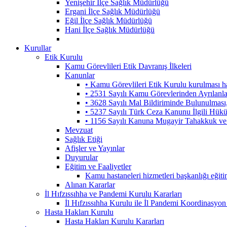
Yenişehir İlçe Sağlık Müdürlüğü
Ergani İlçe Sağlık Müdürlüğü
Eğil İlçe Sağlık Müdürlüğü
Hani İlçe Sağlık Müdürlüğü
Kurullar
Etik Kurulu
Kamu Görevlileri Etik Davranış İlkeleri
Kanunlar
• Kamu Görevlileri Etik Kurulu kurulması 
• 2531 Sayılı Kamu Görevlerinden Ayrılanl
• 3628 Sayılı Mal Bildiriminde Bulunulmas
• 5237 Sayılı Türk Ceza Kanunu İlgili Hük
• 1156 Sayılı Kanuna Mugayir Tahakkuk ve 
Mevzuat
Sağlık Etiği
Afişler ve Yayınlar
Duyurular
Eğitim ve Faaliyetler
Kamu hastaneleri hizmetleri başkanlığı eğiti
Alınan Kararlar
İl Hıfzıssıhha ve Pandemi Kurulu Kararları
İl Hıfzıssıhha Kurulu ile İl Pandemi Koordinasyon
Hasta Hakları Kurulu
Hasta Hakları Kurulu Kararları