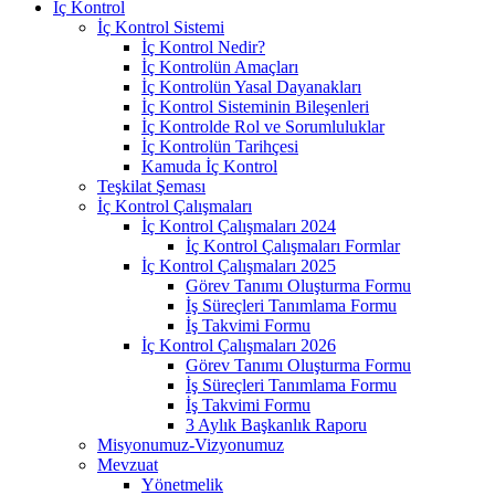
İç Kontrol
İç Kontrol Sistemi
İç Kontrol Nedir?
İç Kontrolün Amaçları
İç Kontrolün Yasal Dayanakları
İç Kontrol Sisteminin Bileşenleri
İç Kontrolde Rol ve Sorumluluklar
İç Kontrolün Tarihçesi
Kamuda İç Kontrol
Teşkilat Şeması
İç Kontrol Çalışmaları
İç Kontrol Çalışmaları 2024
İç Kontrol Çalışmaları Formlar
İç Kontrol Çalışmaları 2025
Görev Tanımı Oluşturma Formu
İş Süreçleri Tanımlama Formu
İş Takvimi Formu
İç Kontrol Çalışmaları 2026
Görev Tanımı Oluşturma Formu
İş Süreçleri Tanımlama Formu
İş Takvimi Formu
3 Aylık Başkanlık Raporu
Misyonumuz-Vizyonumuz
Mevzuat
Yönetmelik