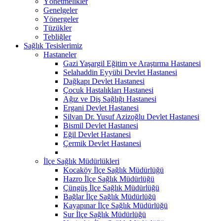
Yönetmelikler
Genelgeler
Yönergeler
Tüzükler
Tebliğler
Sağlık Tesislerimiz
Hastaneler
Gazi Yaşargil Eğitim ve Araştırma Hastanesi
Selahaddin Eyyübi Devlet Hastanesi
Dağkapı Devlet Hastanesi
Çocuk Hastalıkları Hastanesi
Ağız ve Diş Sağlığı Hastanesi
Ergani Devlet Hastanesi
Silvan Dr. Yusuf Azizoğlu Devlet Hastanesi
Bismil Devlet Hastanesi
Eğil Devlet Hastanesi
Çermik Devlet Hastanesi
İlçe Sağlık Müdürlükleri
Kocaköy İlçe Sağlık Müdürlüğü
Hazro İlçe Sağlık Müdürlüğü
Çüngüş İlçe Sağlık Müdürlüğü
Bağlar İlçe Sağlık Müdürlüğü
Kayapınar İlçe Sağlık Müdürlüğü
Sur İlçe Sağlık Müdürlüğü