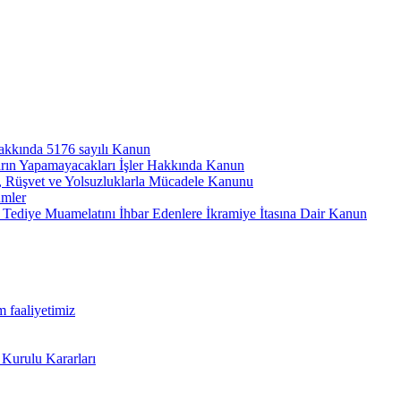
hakkında 5176 sayılı Kanun
arın Yapamayacakları İşler Hakkında Kanun
ı, Rüşvet ve Yolsuzluklarla Mücadele Kanunu
ümler
Tediye Muamelatını İhbar Edenlere İkramiye İtasına Dair Kanun
m faaliyetimiz
 Kurulu Kararları