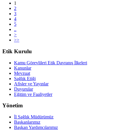
1
2
3
4
5
..
>
>>
Etik Kurulu
Kamu Görevlileri Etik Davranış İlkeleri
Kanunlar
Mevzuat
Sağlık Etiği
Afişler ve Yayınlar
Duyurular
Eğitim ve Faaliyetler
Yönetim
İl Sağlık Müdürümüz
Başkanlarımız
Başkan Yardımcılarımız