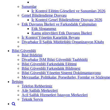
Sunumlar
İç Kontrol Eğitim Görselleri ve Sunumları 2026
Genel Bilgilendirme Dosyası
İç Kontrol Genel Bilgilendirme Dosyası 2026
Etik Davranış İlkeleri ve Farkındalık Çalışmaları
Etik Sloganımız
Kamu görevlileri Etik Davranış İlkeleri
İç Kontrol Yönetim Kararlılık Beyanı
Diyarbakır İl Sağlık Müdürlüğü Organizasyon Kitabı
Bilgi Güvenliği
İhlal Bildirim
Diyarbakır İSM Bilgi Güvenliği Taahhüdü
Bilgi Güvenliği Farkındalık Eğitimi
Bilgi Güvenliği Farkındalık Bildirgesi
Bilgi Güvenliği Yönetim Sistemi Dokümantasyonu
Mevzuatlar, Politikalar, Porsedurler, Formlar ve Sözleşme
İletişim
Telefon Rehberimiz
Aile Sağlığı Merkezleri
Acil Sağlık Hizmetleri İstasyon Merkezleri
Teknik Servis